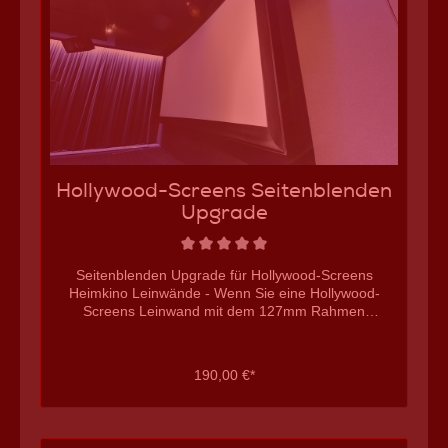
curved-Upgrade für cadre3 reference:Dieser Artikel ist
nicht direkt hier kaufbar, sondern wird im Konfigurator
der cadre3 reference zur Auswahl angeboten. Die
Listung hier erfolgt lediglich zu Informationszwecken.
weitere Hollywood-Screens Heimkino Leinwände
Hollywood-Screens Seitenblenden
Upgrade
Seitenblenden Upgrade für Hollywood-Screens
Heimkino Leinwände - Wenn Sie eine Hollywood-
Screens Leinwand mit dem 127mm Rahmen
freistehend oder freihängend einsetzen, erhalten Sie
mit diesem Upgrade einen Satz Seitenblenden in
Wunschtiefe, um die Mechanik zu verdecken.
190,00 €*
Seitenblenden Upgrade für Hollywood-Screens
Heimkino Leinwände - Wunschtiefe 2x Seitenblenden
für iMasque classic, reference und manual für cadre3
reference Befestigung erfolgt mit Schrauben in edler