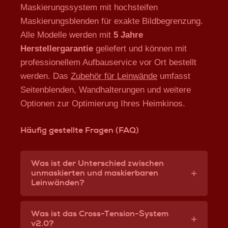
Maskierungssystem mit hochsteifen
Maskierungsblenden für exakte Bildbegrenzung.
Alle Modelle werden mit
5 Jahre
Herstellergarantie
geliefert und können mit
professionellem Aufbauservice vor Ort bestellt
werden. Das
Zubehör für Leinwände
umfasst
Seitenblenden, Wandhalterungen und weitere
Optionen zur Optimierung Ihres Heimkinos.
Häufig gestellte Fragen (FAQ)
Was ist der Unterschied zwischen
unmaskierten und maskierbaren
Leinwänden?
Unmaskierte Rahmenleinwände
wie
cadre2 light
oder
cadre3 reference
haben ein festes Format
Was ist das Cross-Tension-System
v2.0?
(z.B. 2.35:1 oder 2.40:1) und sind ideal, wenn Sie