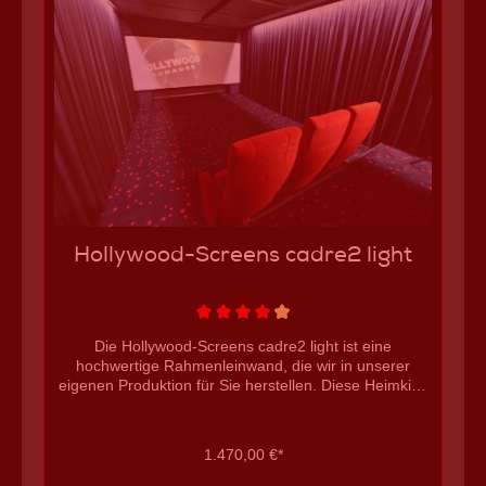
Hollywood-Screens cadre2 light
Die Hollywood-Screens cadre2 light ist eine
hochwertige Rahmenleinwand, die wir in unserer
eigenen Produktion für Sie herstellen. Diese Heimkino
Leinwand zeichnet sich durch eine hochwertige
Verarbeitungs- und Bildqualität, dem einfachem
Handling sowie der Flexibilität aus. Jede cadre2
1.470,00 €*
erhalten Sie auf Maß, ohne Mehrpreis. Suchen Sie
sich einfach die beste Größe und das ideale Format