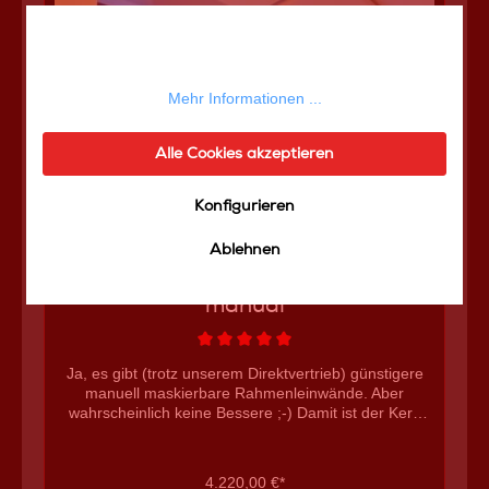
Maximum-Black Beflockung passgenaue Fertigung 5
Jahre Hersteller Gewährleistung Kaufempfehlung:
gerade in Wohnräumen mit Seitenabständen von mehr
Diese Website verwendet Cookies, um eine
als 1 Meter machen die Seitenblenden genauso Sinn,
bestmögliche Erfahrung bieten zu können.
wie auch bei einer RGB Beleuchtung (hierdurch wird
Mehr Informationen ...
der Schattenwurf schöner) weitere Heimkino
Leinwände von Hollywood-Screens
Alle Cookies akzeptieren
Konfigurieren
Ablehnen
Hollywood-Screens iMasque
manual
Ja, es gibt (trotz unserem Direktvertrieb) günstigere
manuell maskierbare Rahmenleinwände. Aber
wahrscheinlich keine Bessere ;-) Damit ist der Kern
dieser Leinwand in aller Kürze beschrieben, denn die
iMasque manual will nicht nur "irgendeine" Form der
Maskierung bieten, sondern seine Besitzer mit
4.220,00 €*