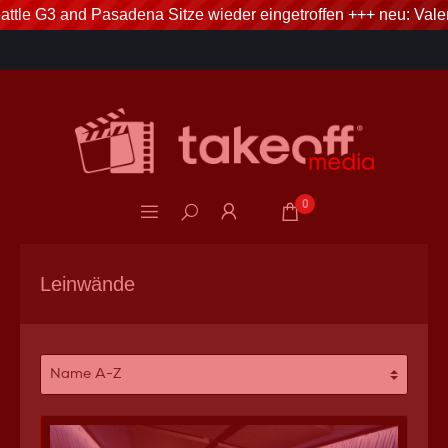
tle G3 and Pasadena Sitze wieder eingetroffen +++ neu: Valeri
Telefonservice: 06746.80 20 80
3% Skonto bei Vorkasse via Banküberweisung
0
Leinwände