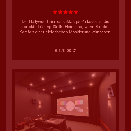
Die Hollywood-Screens iMasque2 classic ist die
perfekte Lösung für Ihr Heimkino, wenn Sie den
Komfort einer elektrischen Maskierung wünschen.
Diese Leinwand ist auf kompromisslose Funktionalität
getrimmt, da zB. die hochsteifen Maskierungsblenden
mit dem Maximum Black Finish für eine gerade und
6.170,00 €*
effektive Bildbegrenzung sorgen. Die massive
Grundkonstruktion erlaubt dabei auch groß
dimensionierte Formate, und zusammen mit der
(kostenlosen) Individualfertigung in Wunschgröße und
-Format bekommen Sie mit der iMasque2 classic eine
bemerkenswert günstige und hochklassige Lösung für
Ihr Heimkino. technische Daten Hollywood-Screens
iMasque classic: elektrisch 2fach maskiebare
Rahmenleinwand 127mm Rahmen hochwertiger
Aufbau (steife Maskierungsblenden etc.) Cross-
Tension-System v2.0 für perfekte Tuchlage Linear-
Drive - High-Tech Maskierungssystem für das höchste
Maß an Präzision freie Tuchwahl ohne Aufpreis!
uneingeschränkte 4K, HDR und Laser Tauglichkeit
aller Tücher inklusive Aufbauvideo inklusive