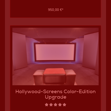
ohne die typischen Aufschläge anderer Anbieter.
technische Daten curved-Upgrade für iMasque
950,00 €*
Leinwände: curved-Upgrade für iMasque classic und
reference nur für Breitbildformate individuell Curvung
auch mit Color-Edition Upgrade kombinierbar
Kaufberatung curved-Upgrade für iMasque
Leinwände: Bei Bildgrößen ab 350cm ist ein Curved
Upgrade eine interessante Option, um mehr
wahrgenommene Bildtiefe zu erzeugen - und
gleichzeitig profitiert die Optik vom Heimkino
enorm.Hinweis zum curved-Upgrade für iMasque
Leinwände: Dieser Artikel wird hier nicht einzeln
verkauft, sondern ist Bestandteil der Konfiguration
einer iMasque Leinwand. Die Listung hier erfolgt zur
Übersicht bzw. Information. weitere Heimkino
Leinwände von Hollywood-Screens
Hollywood-Screens Color-Edition
Upgrade