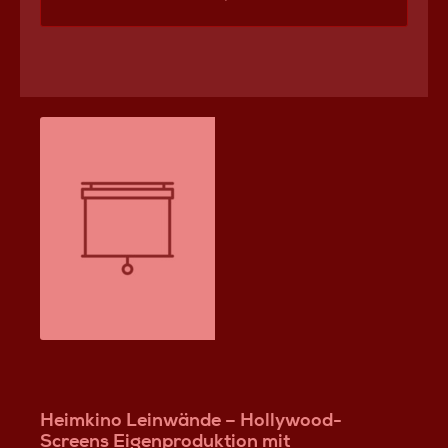
butterweicher, leichtgängiger Mechanik verwöhnen.
Jedes Detail dieser Leinwand - von den Spaltmaßen
der Maskierungsblenden, bis hin zur stufenlosen
Verstellung- fordert förmlich den Griff zum
Maskierungshebel heraus !! technische Daten
Hollywood-Screens iMasque manual: 2-fach manuell
maskierbare High-End Rahmenleinwand hochfester
127mm Rahmen Rahmen und Maskierungsblenden in
maximum black beflockt leichtgängige und
hochwertige Maskierungsmechanik stufenlose
Maskierung großzügige Maskierungsreichweite
Tuchmontage per variable cross-tension-system
Aufbauanleitung per ausführlichem Montagevideo auf
Wunsch auch mit Aufbau bei Ihnen zuhause
individuelle Fertigung in Ihrer Wunschgröße / Format
zahlreiche Tücher und Optionen verfügbar 5 Jahre
Hersteller Gewährleistung weitere Hollywood-Screens
Leinwände
Heimkino Leinwände – Hollywood-
Screens Eigenproduktion mit