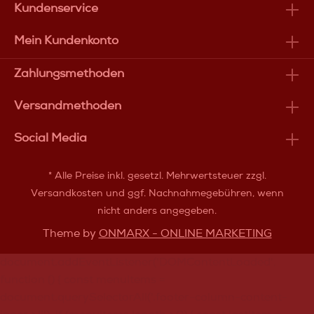
Kundenservice
Mein Kundenkonto
Zahlungsmethoden
Versandmethoden
Social Media
* Alle Preise inkl. gesetzl. Mehrwertsteuer zzgl.
Versandkosten
und ggf. Nachnahmegebühren, wenn
nicht anders angegeben.
Theme by
ONMARX - ONLINE MARKETING
document.addEventListener('DOMContentLoaded',
function () { const menuItems =
document.querySelectorAll('.footer-column-content-