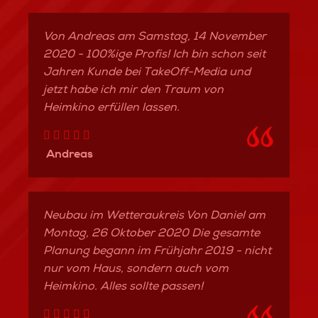
ls
Von Andreas am Samstag, 14 November
nach
fert
2020 - 100%ige Profis! Ich bin schon seit
sie
Jahren Kunde bei TakeOff-Media und
 und
jetzt habe ich mir den Traum von
e
Als
Heimkino erfüllen lassen.
eser
rt-
sbar
f.
Andreas
ck,
aum.
im
Neubau im Wetteraukreis Von Daniel am
änge
Montag, 26 Oktober 2020 Die gesamte
t.
Planung begann im Frühjahr 2019 - nicht
fft,
nur vom Haus, sondern auch vom
 Die
rke
Heimkino. Alles sollte passen!
ers
rd