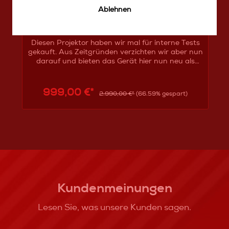
Laserbeamer
höchstem Niveau suchen, dabei jedoch den
Ablehnen
wirtschaftlichen Aspekt nicht aus den
Augen verlieren wollen, bietet sich die
Core16 an.
Diesen Projektor haben wir mal für interne Tests
gekauft. Aus Zeitgründen verzichten wir aber nun
darauf und bieten das Gerät hier nun neu als
Sonderposten (nicht unser Standartsortiment)
auf.technischer Zustand: neuoptischer Zustand:
neuLieferumfang: neuGWL+RG: RG auf Ihren
999,00 €*
2.990,00 €*
(66.59% gespart)
Namen mit Mwst und voller GWL
F-
ise
Kundenmeinungen
Lesen Sie, was unsere Kunden sagen.