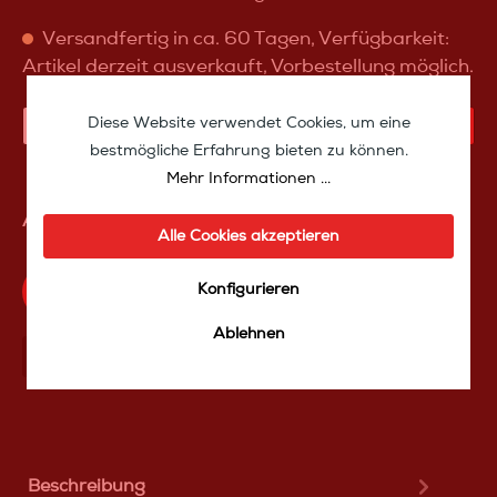
Versandfertig in ca. 60 Tagen, Verfügbarkeit:
Artikel derzeit ausverkauft, Vorbestellung möglich.
Diese Website verwendet Cookies, um eine
IN DEN WARENKORB
bestmögliche Erfahrung bieten zu können.
Mehr Informationen ...
Artikelnummer:
SW10080
Alle Cookies akzeptieren
Konfigurieren
Produktfrage an das TakeoffMedia24 Team
Ablehnen
Mit Frеunden teilen
Über WhatѕApp anfragеn
Beschreibung