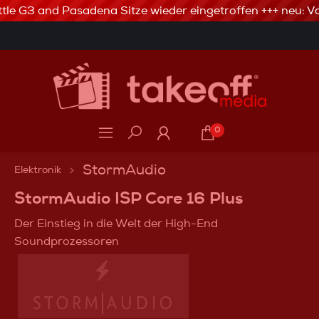
tle G3 and Pasadena Sitze wieder eingetroffen +++ neu: Va
3% Skonto bei Vorkasse via Banküberweisung
0
StormAudio
Elektronik
StormAudio ISP Core 16 Plus
Der Einstieg in die Welt der High-End
Soundprozessoren