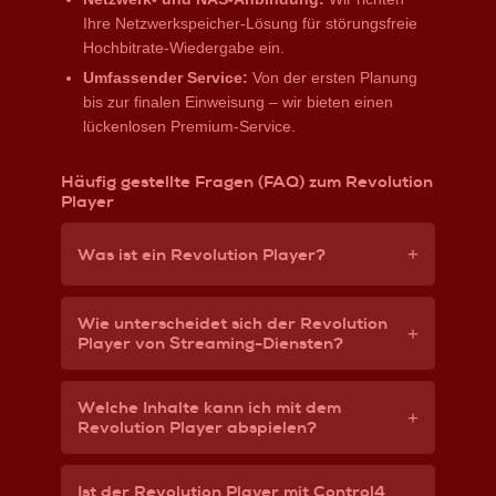
Ihre Netzwerkspeicher-Lösung für störungsfreie
Hochbitrate-Wiedergabe ein.
Umfassender Service:
Von der ersten Planung
bis zur finalen Einweisung – wir bieten einen
lückenlosen Premium-Service.
Häufig gestellte Fragen (FAQ) zum Revolution
Player
+
Was ist ein Revolution Player?
Der Revolution Player ist ein High-End
Wie unterscheidet sich der Revolution
Media Player für anspruchsvolle
+
Player von Streaming-Diensten?
Heimkino-Installationen. Er spielt Inhalte
Während Streaming-Dienste wie Netflix
verlustfrei in höchster Qualität ab und
Welche Inhalte kann ich mit dem
oder Amazon Prime Video ihre Inhalte
+
unterstützt 4K HDR, Dolby Vision sowie
Revolution Player abspielen?
stark komprimieren, liefert der
räumliche Audioformate wie Dolby Atmos
Der Revolution Player unterstützt 4K
Revolution Player Bild und Ton in
und DTS:X – weit über die Qualität
Ist der Revolution Player mit Control4