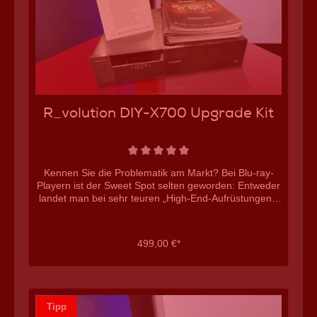
R_volution DIY-X700 Upgrade Kit
Kennen Sie die Problematik am Markt? Bei Blu-ray-
Playern ist der Sweet Spot selten geworden: Entweder
landet man bei sehr teuren „High-End-Aufrüstungen“,
bei denen für ein bisschen mehr Substanz plötzlich ein
Vielfaches an Preis aufgerufen wird – oder man steht
am Ende mit einem klapprigen 100- bis 200-Euro-
499,00 €*
Player in einem ansonsten richtig guten Kino.
R_volution geht hier einen pragmatischen Weg: Das
Chassis DIY-X700 ist ein DIY-Upgrade-Kit für Besitzer
eines Sony UBP-X700. Sie übernehmen aus dem Sony
das Laufwerk und die Hauptplatine und setzen diese in
Tipp
ein deutlich massiveres Gehäuse um – inklusive