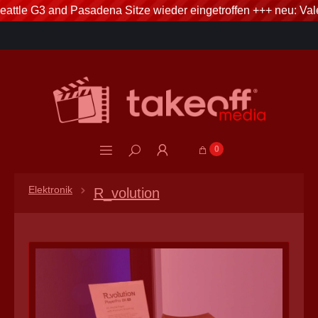
attle G3 and Pasadena Sitze wieder eingetroffen +++ neu: Vale
3% Skonto bei Vorkasse via Banküberweisung
0
Elektronik
R_volution