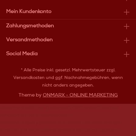
Mein Kundenkonto
Zahlungsmethoden
Versandmethoden
Social Media
* Alle Preise inkl. gesetzl. Mehrwertsteuer zzgl.
Versandkosten
und ggf. Nachnahmegebühren, wenn
nicht anders angegeben.
Theme by
ONMARX - ONLINE MARKETING
document.addEventListener('DOMContentLoaded',
function () { const menuItems =
document.querySelectorAll('.footer-column-content-
inner > li'); if (menuItems.length > 0) { const lastItem =