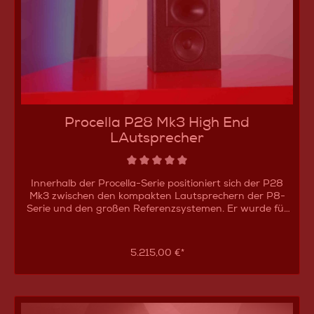
Procella P28 Mk3 High End
LAutsprecher
Innerhalb der Procella-Serie positioniert sich der P28
Mk3 zwischen den kompakten Lautsprechern der P8-
Serie und den großen Referenzsystemen. Er wurde für
Heimkinos entwickelt, in denen auch größere Räume mit
einer gleichmäßigen und dynamischen Klangwiedergabe
beschallt werden sollen, ohne auf besonders große
5.215,00 €*
Lautsprecher zurückgreifen zu müssen. Durch seinen
Aufbau bietet der P28 Mk3 hohe Leistungsreserven und
eine präzise Wiedergabe von Dialogen, Musik und
Filmeffekten. Selbst bei anspruchsvollen Filmszenen
bleibt das Klangbild ausgewogen und kontrolliert.