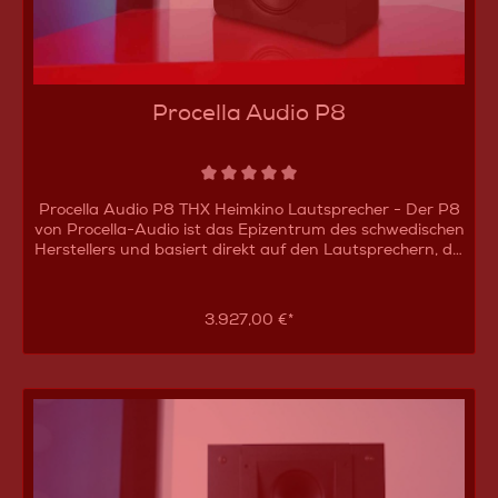
Procella Audio P8
Procella Audio P8 THX Heimkino Lautsprecher - Der P8
von Procella-Audio ist das Epizentrum des schwedischen
Herstellers und basiert direkt auf den Lautsprechern, die
von den Procella-Entwicklern (damals noch Ingenieure
bei DTS) für Referenzkinos in DTS Headquartern
entwickelt wurden, um die Vorzüge moderner DTS HD
3.927,00 €*
Master Audio Soundtracks demonstrieren zu können.
Der P8 ist dabei so gut geworden, hinsichtlich der
Linearität, Dynamik, Verzerrung und
Abstrahlcharakteristik, dass der Lautsprecher eine THX-
Zertifizierung aufweist - dem Standard für Post-
Production in der Filmindustrie und daher nicht nur in
High-End Heimkinos, sondern auch in Tonstudios zu
finden ist. In Anbetracht der klanglichen Leistung ist der
P8 sehr günstig kalkuliert, weshalb Sie von Branchen-