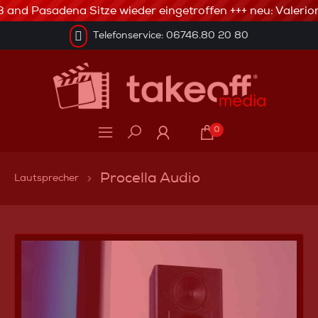
nd Pasadena Sitze wieder eingetroffen +++ neu: Valerion +
Telefonservice: 06746.80 20 80
0
Procella Audio
Lautsprecher