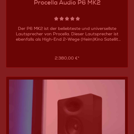
Procella Audio P6 MK2
Der P6 MK2 ist der beliebteste und universellste
Lautsprecher von Procella. Dieser Lautsprecher ist
ebenfalls als High-End 2-Wege (Heim)Kino Satellit
konzipiert. Der aufwändig entwickelte Waveguide wird
von einem Kompressionstreiber zum Leben erweckt und
ermöglicht eine kristallklare, unverfälschte Wiedergabe
2.380,00 €*
mit einer großen Detailtreue sowie
weiten Abstrahlcharakteristik. Außerdem ist dadurch
der Dynamikumfang deutlich besser als bei
Lautsprechern mit Kalottentreibern oder
Folienhochtönern. technische Daten Procella Audio P6
MK2: 2-Wege High-End Heimkino Satellit für Wand- und
Bafflewall Montage matt schwarzes Gehäuse 122db
max. SPL 40mm Hochtöner 1´´ Hochtöner mit 90x60°
Abstrahlung 6,5´´ Hochleistungs Tiefmitteltöner 122db
Peak 90db 1m/1w Wirkungsgrad 100 Watt
dauerbelastbar vergoldete Anschlussbuchsen inklusive
Wandhalterung 47,0 x x29,0 x 12,5cm - Gewicht 9,1kg
Procella Produktkataloghier geht es zum Download
weitere Procella High-End Heimkino Lautsprecher