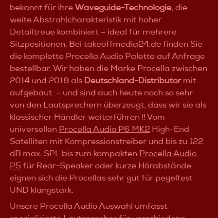
erforderlichEmpfohlene Verstärker: Procella DA03-DSP
bekannt für ihre
Waveguide-Technologie
, die
oder DA08-DSPGehäuse: stark versteiftes MDF-
GehäuseOberfläche: schwarzer
weite Abstrahlcharakteristik mit hoher
StrukturlackAbmessungen (H × B × T): 450 × 621 × 202
Detailtreue kombiniert – ideal für mehrere
mmGewicht: 25 kgVersandgewicht: 27 kgLieferumfang:
Sitzpositionen. Bei takeoffmedia24.de finden Sie
Dämpferfüße, InstallationsanleitungQualitätskontrolle:
100 % Einzelprüfung in BelgienKaufempfehlung:Der
die komplette Procella Audio Palette auf Anfrage
Procella U15 empfiehlt sich insbesondere für hochwertige
bestellbar. Wir haben die Marke Procella zwischen
Heimkinos, in denen ein ausgewogenes Verhältnis aus
Tiefgang, Kontrolle und Pegelfestigkeit gesucht wird.
2014 und 2018 als
Deutschland-Distributor
mit
Während der U12 vor allem in kleineren Räumen seine
aufgebaut – und sind auch heute noch so sehr
Stärken ausspielt, liefert der U15 die zusätzlichen
von den Lautsprechern überzeugt, dass wir sie als
Reserven, die in mittleren und größeren Heimkinos
häufig den entscheidenden Unterschied
klassischer Händler weiterführen !! Vom
machen.Besonders überzeugend arbeitet der U15 im
universellen
Procella Audio P6 MK2
High-End
Doppelbetrieb. Zwei Subwoofer ermöglichen eine
Satelliten mit Kompressionstreiber und bis zu 122
deutlich gleichmäßigere Bassverteilung im Raum und
reduzieren störende Raummoden spürbar. Dadurch
dB max. SPL bis zum kompakten
Procella Audio
gewinnt nicht nur die maximale Dynamik, sondern vor
P5
für Rear-Speaker oder kurze Hörabstände
allem die Präzision und Homogenität der Wiedergabe.
Gerade anspruchsvolle Heimkino-Enthusiasten schätzen
eignen sich die Procellas sehr gut für pegelfest
diesen Zugewinn oft stärker als den reinen
UND klangstark.
Pegelgewinn.Wer einen Subwoofer sucht, der spürbar
mehr Autorität als ein klassischer Kompakt-Subwoofer
Unsere Procella Audio Auswahl umfasst
bietet, dabei aber bewusst auf Kontrolle und Präzision