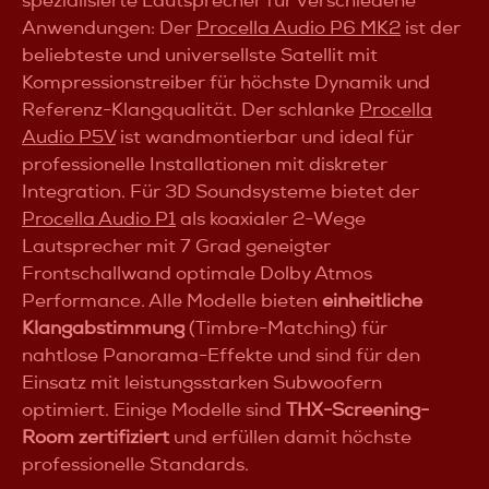
spezialisierte Lautsprecher für verschiedene
setzt, findet im Procella U15 eine ausgesprochen
ausgewogene Lösung. Innerhalb der UNO-Serie ist er für
Anwendungen: Der
Procella Audio P6 MK2
ist der
viele Heimkinos der Punkt, an dem Größe, Leistung und
beliebteste und universellste Satellit mit
Integration besonders harmonisch zusammenfinden.
Kompressionstreiber für höchste Dynamik und
Referenz-Klangqualität. Der schlanke
Procella
Audio P5V
ist wandmontierbar und ideal für
professionelle Installationen mit diskreter
Integration. Für 3D Soundsysteme bietet der
Procella Audio P1
als koaxialer 2-Wege
Lautsprecher mit 7 Grad geneigter
Frontschallwand optimale Dolby Atmos
Performance. Alle Modelle bieten
einheitliche
Klangabstimmung
(Timbre-Matching) für
nahtlose Panorama-Effekte und sind für den
Einsatz mit leistungsstarken Subwoofern
optimiert. Einige Modelle sind
THX-Screening-
Room zertifiziert
und erfüllen damit höchste
professionelle Standards.