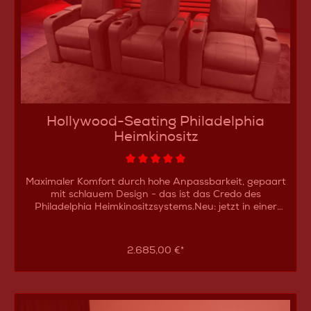
Hollywood-Seating Philadelphia
Heimkinositz
Maximaler Komfort durch hohe Anpassbarkeit, gepaart
mit schlauem Design - das ist das Credo des
Philadelphia Heimkinositzsystems.Neu: jetzt in einer
limitierten Kleinauflage auch als schwarzen Einzelsitzer
verfügbarDieser Komfortsitz bringt Ihnen VIP Feeling ins
Heimkino: Sie berühren hochwertigstes Echtleder und
2.685,00 €*
sitzen/liegen körpergerecht dank 4 getrennt
einstellbarer Motoren. Zusätzlich hilft Ihnen der
Philadelphia auch dabei, die maximale Qualität Ihres
Heimkino zu erleben, denn er ist komplett restlicht- sowie
akustikoptimiert. Keine leuchtenden LEDs oder