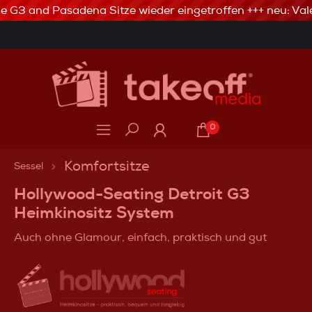
le G3 and Pasadena Sitze wieder eingetroffen +++ neu: Vale
3% Skonto bei Vorkasse via Banküberweisung
0
Komfortsitze
Sessel
Hollywood-Seating Detroit G3
Heimkinositz System
Auch ohne Glamour, einfach, praktisch und gut