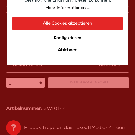
bestmögliche Erfahrung bieten zu können.
Mehr Informationen ...
Ihre Konfiguration
Alle Cookies akzeptieren
Produktpreis
985,00 €*
Konfigurieren
Zwischensumme
985,00 €*
Ablehnen
Zusammenfassung
Gesamtpreis
985,00 €*
IN DEN WARENKORB
Artikelnummer:
SW10124
Produktfrage an das TakeoffMedia24 Team