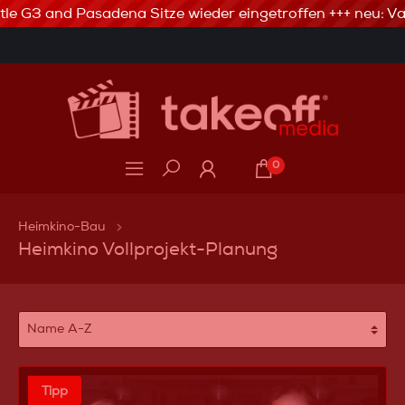
tle G3 and Pasadena Sitze wieder eingetroffen +++ neu: Val
3% Skonto bei Vorkasse via Banküberweisung
0
Heimkino-Bau
Heimkino Vollprojekt-Planung
Tipp