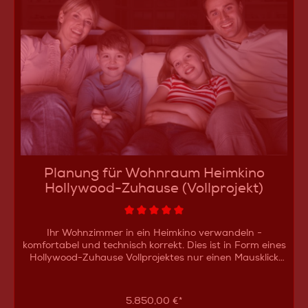
Planung für Wohnraum Heimkino
Hollywood-Zuhause (Vollprojekt)
Ihr Wohnzimmer in ein Heimkino verwandeln -
komfortabel und technisch korrekt. Dies ist in Form eines
Hollywood-Zuhause Vollprojektes nur einen Mausklick
entfernt - im übertragenen Sinne, natürlich ;-)Mit Kauf
dieses Artikels erhalten Sie ein Dienstleistungspaket,
welches Sie am jetzigen Punkt abholt und zu einem
5.850,00 €*
durchgeplanten Wohnraum-Heimkino nach Ihren