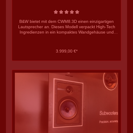
Vorbestellung oder Bestellung in diesem Jahr (2021)
den aktuell ausgezeichneten Preis. weitere B&W
Heimkino Lautsprecher
B&W bietet mit dem CWM8.3D einen einzigartigen
Lautsprecher an. Dieses Modell verpackt High-Tech
Ingredienzen in ein kompaktes Wandgehäuse und
bietet hochklassigen Sound auf sehr hohem Niveau.
Durch den Wegfall kostspieliger Gehäuse ist der
CWM8.3D Lautsprecher dabei auch noch wesentlich
3.999,00 €*
günstiger als klanglich ähnliche Standlautsprecher.
Durch die Bowers&Wilkins Produktfamilie lässt sich
der CWM8.3D Lautsprechermit passenden Kompakt-
und Deckenlautsprechern zu einem formidablen
Heimkinosystem ausbauen. technische Daten B&W
CWM8.3D Bitte beachten Sie, dass B&W
(unverständlicherweise) die CWM8.3D standardmäßig
als Einzelprodukt ohne Backbox anbietet, obwohl jene
Backbox zwingend benötigt wird (dort ist die
Frequenzweiche eingebaut). 3 Wege In-Wall
Lautsprecher 1x 25mm Diamant Hochtöner 1x 130mm
Continuum Mitteltöner 2x 180mm Basstreiber
Mittel-/Hochtonsektion 90 Grad drehbar 30 bis 35.000
Hertz (-6db) Wiedergabebereich Kaufberatung Bowers
& Wilkins CWM8.3 D Der CWM8.3D Lautsprecher