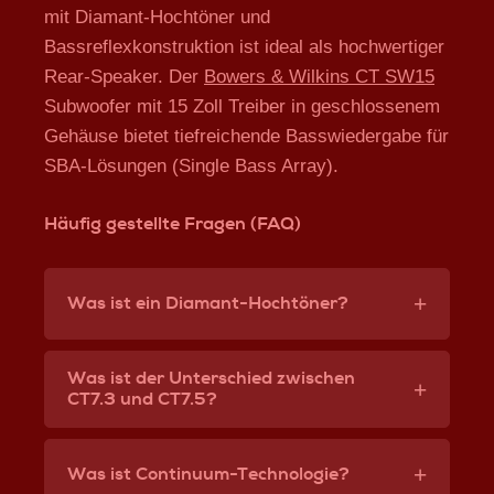
mit Diamant-Hochtöner und
Bassreflexkonstruktion ist ideal als hochwertiger
Rear-Speaker. Der
Bowers & Wilkins CT SW15
Subwoofer mit 15 Zoll Treiber in geschlossenem
Gehäuse bietet tiefreichende Basswiedergabe für
SBA-Lösungen (Single Bass Array).
Häufig gestellte Fragen (FAQ)
Was ist ein Diamant-Hochtöner?
Der Diamant-Hochtöner von Bowers & Wilkins
verwendet eine Kalotte aus synthetischem Diamant
Was ist der Unterschied zwischen
CT7.3 und CT7.5?
– dem härtesten und steifsten Material der Welt.
Dies ermöglicht extrem hohe Resonanzfrequenzen
Der
Bowers & Wilkins CT7.3
ist ein 3-Wege LCR
weit über dem hörbaren Bereich (über 70 kHz) und
Lautsprecher mit separatem sickenlosem Kevlar-
damit verzerrungsfreie Hochtonwiedergabe ohne
Was ist Continuum-Technologie?
Mitteltöner für Full-Range-Fähigkeit und ideal für