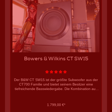
Bowers & Wilkins CT SW15
Der B&W CT SW15 ist der größte Subwoofer aus der
CT700 Familie und bietet seinem Besitzer eine
tiefreichende Basswiedergabe. Die Kombination aus
flachen, geschlossenem Gehäuse, großem
Langhubtöner und der hohen Basspräzision hebt den
CT SW15 vom gesamten Markt hervor.technische
1.799,00 €*
Daten Bowers & Wilkins CT SW15 Subwoofer,
geschlossen mit 15´´ Treiber Tiefgang 20 Hertz (+-