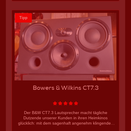
3db) passiver Aufbau (benötigt SA1000 Endstufe)
Lautsprecher + Speak-On Anschlüsse Artikelmaße +
Gewicht Kaufberatung Bowers & Wilkins CT
Tipp
SW15Ideal für kleine bis mittlere Heimkinos, als
kraftvolle 2fach SBA Wandsubwoofer-Lösung. Wird
auch sehr gerne wegen der Präzision für
Musikwiedergabe genutzt und läuft gut mit Satalliten.
Dieser Subwoofer ist so gut, dass wir ihn auch gerne in
unseren Hollywood-Zuhause Profi Heimkino
Installationen einsetzen.weitere B&W Subwoofer für
Heimkinos
Bowers & Wilkins CT7.3
Der B&W CT7.3 Lautsprecher macht tägliche
Dutzende unserer Kunden in ihren Heimkinos
glücklich: mit dem sagenhaft angenehm klingenden
Mitteltöner klingt dieser Lautsprecher gleichermaßen