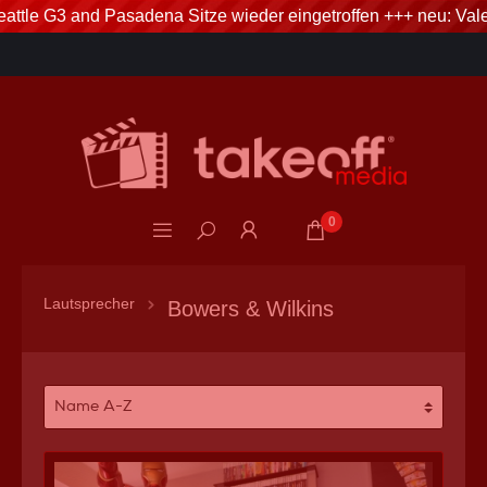
ttle G3 and Pasadena Sitze wieder eingetroffen +++ neu: Valer
Telefonservice: 06746.80 20 80
3% Skonto bei Vorkasse via Banküberweisung
0
Lautsprecher
Bowers & Wilkins