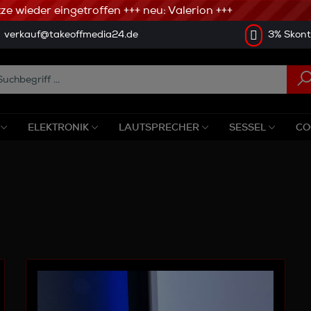
 wieder eingetroffen +++ neu: Valerion +++
verkauf@takeoffmedia24.de
3% Skonto
ELEKTRONIK
LAUTSPRECHER
SESSEL
CO