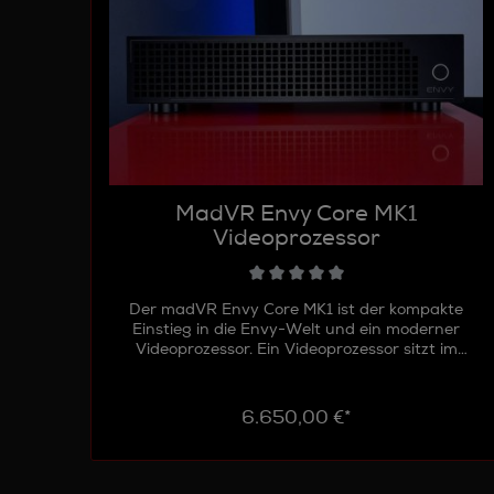
MadVR Envy Core MK1
Videoprozessor
Der madVR Envy Core MK1 ist der kompakte
Einstieg in die Envy-Welt und ein moderner
Videoprozessor. Ein Videoprozessor sitzt im
HDMI-Signalweg zwischen AV-Vorstufe/AV-
Receiver und Projektor. Die Idee dahinter ist
simpel: Statt dass der Beamer selbst das HDR
6.650,00 €*
„irgendwie“ umrechnet, übernimmt der Envy
diese Aufgabe mit deutlich mehr Rechenbudget
und mit Algorithmen, die genau dafür gebaut
wurden. In der Praxis bedeutet das: HDR-