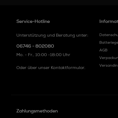
Material wird so umgerechnet, dass der Projektor
ein kalibriertes, gut kontrollierbares Signal
bekommt (typischerweise ein SDR-Signal im
großen Farbraum, das der Projektor dann im
Service-Hotline
Informa
Idealfall nur noch 1:1 ausgibt). Man kann sich das
wie bei Audio vorstellen: Ein AV-Receiver kann
viel, aber eine saubere Kette aus separater
Unterstützung und Beratung unter:
Datensch
Vorstufe plus Endstufen ist die „Werkzeug-
Variante“. Der Envy ist das Pendant auf der
Batterieg
06746 - 802080
Videoseite: dediziert, leistungsfähig, dafür
AGB
gebaut, genau eine Sache bestmöglich zu
Mo. - Fr., 10:00 -18:00 Uhr
tun.Technische Daten madVR Envy Core MK1
Verpacku
(Grundgerät):Dynamisches HDR Tone Mapping:
Frame-by-Frame 4K HDR DTM, Preset-Looks,
Versandin
Oder über unser
Kontaktformular
.
Highlights/Global Saturation,
Contrast/Highlight/Shadow-
RecoverySkalierung/Deinterlacing: ringfreies
Chroma-Upscaling, hochwertiges Downscaling,
AI-Upscaling bis 4K60, AI-Deinterlacing (Blu-
ray/Broadcast)Formatmanagement: sofortige
automatische Erkennung von Bildformaten und
schwarzen Balken (inkl. IMAX-Formaten), AI-
Anamorphic-Stretch-Upscaling, Subtitle-
Zahlungsmethoden
Management durch dynamisches
ResizingSchärfe/Detail: Sharpening/Edge-