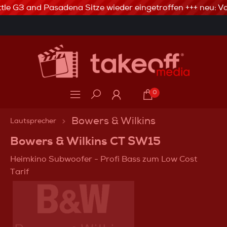
tle G3 and Pasadena Sitze wieder eingetroffen +++ neu: Va
3% Skonto bei Vorkasse via Banküberweisung
0
Bowers & Wilkins
Lautsprecher
Bowers & Wilkins CT SW15
Heimkino Subwoofer - Profi Bass zum Low Cost
Tarif