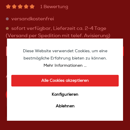
1 Bewertung
versandkostenfrei
sofort verfügbar, Lieferzeit ca. 2-4 Tage
(Versand per Spedition mit telef. Avisierung)
Diese Website verwendet Cookies, um eine
IN DEN WARENKORB
bestmögliche Erfahrung bieten zu können.
Mehr Informationen ...
Artikelnummer:
bwctsw15
Alle Cookies akzeptieren
Produktfrage an das TakeoffMedia24 Team
Konfigurieren
Ablehnen
Mit Frеunden teilen
Über WhatѕApp anfragеn