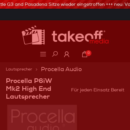
tle G3 and Pasadena Sitze wieder eingetroffen +++ neu: Va
3% Skonto bei Vorkasse via Banküberweisung
0
Procella Audio
Lautsprecher
Procella P6iW
Mk2 High End
Für jeden Einsatz Bereit
Lautsprecher