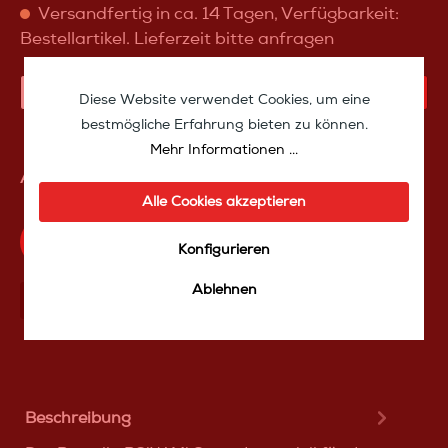
Versandfertig in ca. 14 Tagen, Verfügbarkeit:
Bestellartikel. Lieferzeit bitte anfragen
IN DEN WARENKORB
Diese Website verwendet Cookies, um eine
bestmögliche Erfahrung bieten zu können.
Mehr Informationen ...
Artikelnummer:
P6iWMk2
Alle Cookies akzeptieren
Produktfrage an das TakeoffMedia24 Team
Konfigurieren
Ablehnen
Mit Frеunden teilen
Über WhatѕApp anfragеn
Beschreibung