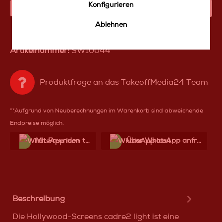
Konfigurieren
IN DEN WARENKORB
Ablehnen
Artikelnummer:
SW10044
Produktfrage an das TakeoffMedia24 Team
**Aufgrund von Neuberechnungen im Warenkorb sind abweichende
Endpreise möglich.
Mit Frеunden teilen
Über WhatѕApp anfragеn
Beschreibung
Die Hollywood-Screens cadre2 light ist eine