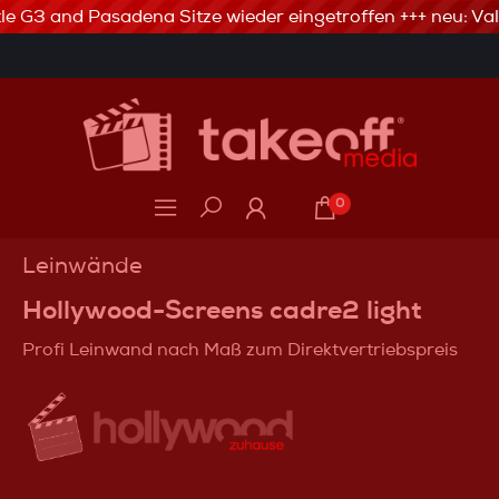
le G3 and Pasadena Sitze wieder eingetroffen +++ neu: Val
3% Skonto bei Vorkasse via Banküberweisung
0
Leinwände
Hollywood-Screens cadre2 light
Profi Leinwand nach Maß zum Direktvertriebspreis