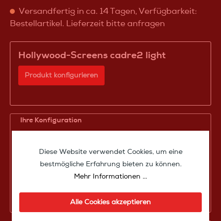
Versandfertig in ca. 14 Tagen, Verfügbarkeit:
Bestellartikel. Lieferzeit bitte anfragen
Hollywood-Screens cadre2 light
Produkt konfigurieren
Ihre Konfiguration
Produktpreis
1.470,00 €*
Diese Website verwendet Cookies, um eine
Zwischensumme
1.470,00 €*
bestmögliche Erfahrung bieten zu können.
Mehr Informationen ...
Zusammenfassung
Gesamtpreis
1.470,00 €*
Alle Cookies akzeptieren