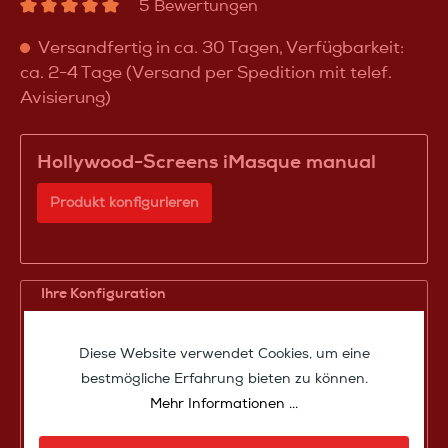
5 Bewertungen
Versandfertig in ca. 30 Tagen, Verfügbarkeit:
ca. 2-4 Tage (Versand per Spedition mit telef.
Avisierung)
Hollywood-Screens iMasque manual
Produkt konfigurieren
Ihre Konfiguration
Produktpreis
4.220,00 €*
Diese Website verwendet Cookies, um eine
Zwischensumme
4.220,00 €*
bestmögliche Erfahrung bieten zu können.
Mehr Informationen ...
Zusammenfassung