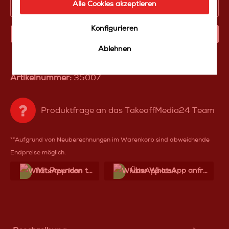
Gesamtpreis
4.220,00 €*
Alle Cookies akzeptieren
Konfigurieren
IN DEN WARENKORB
Ablehnen
Artikelnummer:
35007
Produktfrage an das TakeoffMedia24 Team
**Aufgrund von Neuberechnungen im Warenkorb sind abweichende
Endpreise möglich.
Mit Frеunden teilen
Über WhatѕApp anfragеn