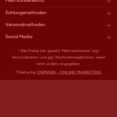
Mein Kundenkonto
Zahlungsmethoden
Versandmethoden
Social Media
* Alle Preise inkl. gesetzl. Mehrwertsteuer zzgl.
Versandkosten
und ggf. Nachnahmegebühren, wenn
nicht anders angegeben.
Theme by
ONMARX - ONLINE MARKETING
document.addEventListener('DOMContentLoaded',
function () { const menuItems =
document.querySelectorAll('.footer-column-content-
inner > li'); if (menuItems.length > 0) { const lastItem =
menuItems[menuItems.length - 1];
lastItem.classList.add('my-custom-last-item-class'); } });