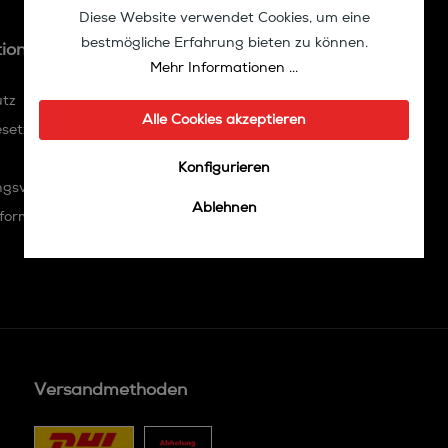
Diese Website verwendet Cookies, um eine
bestmögliche Erfahrung bieten zu können.
tionen
Kundenservice
Mehr Informationen ...
utz
Shopnews-Archiv
Alle Cookies akzeptieren
esetz
Kontakt
Versandkosten
Konfigurieren
ngsverordnung
Kundenmeinungen
Ablehnen
formationen
Impressum
Zahlungsarten
Versandmethoden