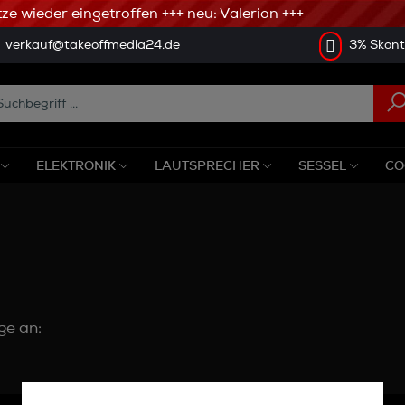
e wieder eingetroffen +++ neu: Valerion +++
verkauf@takeoffmedia24.de
3% Skonto
ELEKTRONIK
LAUTSPRECHER
SESSEL
CO
ge an: