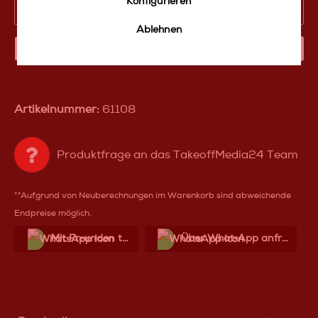
Konfigurieren
Gesamtpreis
279,00 €*
Ablehnen
IN DEN WARENKORB
Artikelnummer:
61108
Produktfrage an das TakeoffMedia24 Team
**Aufgrund von Neuberechnungen im Warenkorb sind abweichende
Endpreise möglich.
Mit Frеunden teilen
Über WhatѕApp anfragеn