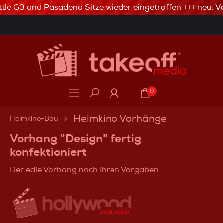
tle G3 and Pasadena Sitze wieder eingetroffen +++ neu: Va
3% Skonto bei Vorkasse via Banküberweisung
0
Heimkino Vorhänge
Heimkino-Bau
Vorhang "Design" fertig
konfektioniert
Der edle Vorhang nach Ihren Vorgaben