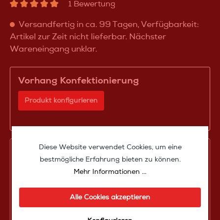
1 Bewertung
Versandfertig in ca. 99 Tagen, Verfügbarkeit:
Artikel zur Zeit nicht lieferbar. Nächster
Wareneingang unklar.
Vorhang Konfektionierung
Produkt konfigurieren
Ihre Konfiguration
Diese Website verwendet Cookies, um eine
bestmögliche Erfahrung bieten zu können.
Produktpreis
279,00 €*
Mehr Informationen ...
Zwischensumme
279,00 €*
Alle Cookies akzeptieren
Zusammenfassung