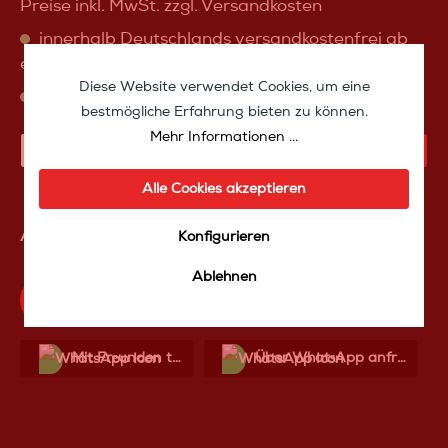
Preise inkl. MwSt. zzgl. Versandkosten
innerhalb Deutschlands versandkostenfrei ab
einem Warenwert von 100 Euro
Diese Website verwendet Cookies, um eine
sofort verfügbar, Lieferzeit 1-3 Tage (DHL)
bestmögliche Erfahrung bieten zu können.
Mehr Informationen ...
IN DEN WARENKORB
Alle Cookies akzeptieren
Artikelnummer:
SW10193
Konfigurieren
Ablehnen
Produktfrage an das TakeoffMedia24 Team
Mit Frеunden teilen
Über WhatѕApp anfragеn