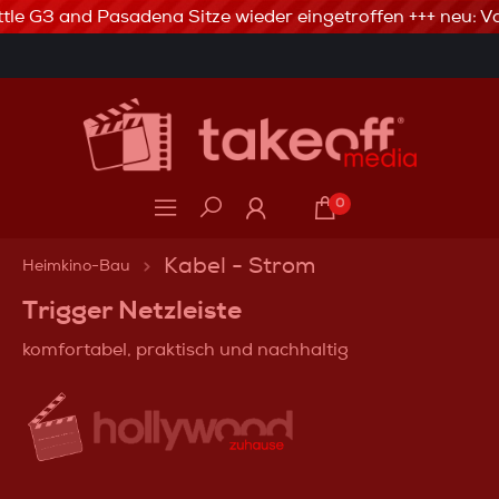
tle G3 and Pasadena Sitze wieder eingetroffen +++ neu: Va
3% Skonto bei Vorkasse via Banküberweisung
0
Kabel - Strom
Heimkino-Bau
Trigger Netzleiste
komfortabel, praktisch und nachhaltig