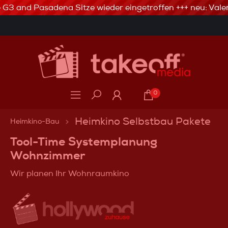
e G3 and Pasadena Sitze wieder eingetroffen +++ neu: Valer
Telefonservice: 06746.80 20 80
3% Skonto bei Vorkasse via Banküberweisung
0
Heimkino Selbstbau Pakete
Heimkino-Bau
Tool-Time Systemplanung
Wohnzimmer
Wir planen Ihr Wohnraumkino