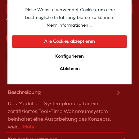
KAUFANFRAGE
Diese Website verwendet Cookies, um eine
bestmögliche Erfahrung bieten zu können.
Artikelnummer:
SW10019
Mehr Informationen ...
Produktfrage an das TakeoffMedia24 Team
Alle Cookies akzeptieren
Mit Frеunden teilen
Über WhatѕApp anfragеn
Konfigurieren
Ablehnen
Beschreibung
Das Modul der Systemplanung für ein
zertifiziertes Tool-Time Wohnraumsystem
beinhaltet eine Ausarbeitung des Konzepts,
welc…
Mehr