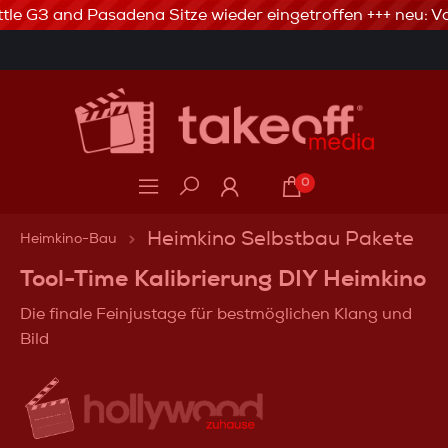
tle G3 and Pasadena Sitze wieder eingetroffen +++ neu: Va
3% Skonto bei Vorkasse via Banküberweisung
0
Heimkino Selbstbau Pakete
Heimkino-Bau
Tool-Time Kalibrierung DIY Heimkino
Die finale Feinjustage für bestmöglichen Klang und
Bild