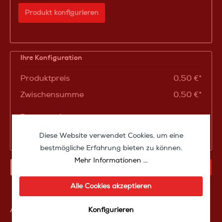
Produkt konfigurieren
Ihre Konfiguration
Produktpreis
0,50 €*
Zwischensumme
0,50 €*
Zusammenfassung
Diese Website verwendet Cookies, um eine
Gesamtpreis
0,50 €*
bestmögliche Erfahrung bieten zu können.
Mehr Informationen ...
IN DEN WARENKORB
Alle Cookies akzeptieren
Artikelnummer:
SW10000
Konfigurieren