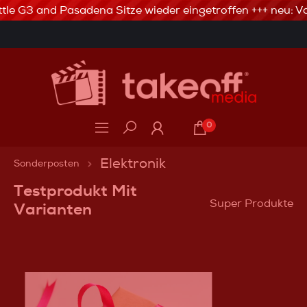
tle G3 and Pasadena Sitze wieder eingetroffen +++ neu: Va
3% Skonto bei Vorkasse via Banküberweisung
0
Elektronik
Sonderposten
Testprodukt Mit
Super Produkte
Varianten