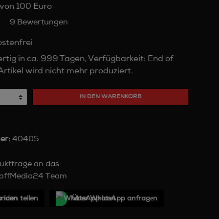
von 100 Euro
9 Bewertungen
stenfrei
tig in ca. 999 Tagen, Verfügbarkeit: End of
 Artikel wird nicht mehr produziert.
IN DEN WARENKORB
er:
40405
uktfrage an das
offMedia24 Team
unden teilen
Über WhatѕApp anfragеn