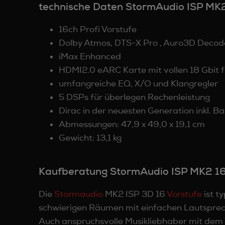
technische Daten StormAudio ISP MK2
16ch Profi Vorstufe
Dolby Atmos, DTS-X Pro , Auro3D Decod
iMax Enhanced
HDMI2.0 eARC Karte mit vollen 18 Gbit fü
umfangreiche EQ, X/O und Klangregler
5 DSPs für überlegen Rechenleistung
Dirac in der neuesten Generation inkl.
Abmessungen: 47,9 x 49,0 x 19,1 cm
Gewicht: 13,1 kg
Kaufberatung StormAudio ISP MK2 16
Die
Stormaudio
MK2 ISP 3D 16
Vorstufe
ist t
schwierigen Räumen mit einfachen Lautsprech
Auch anspruchsvolle Musikliebhaber mit dem