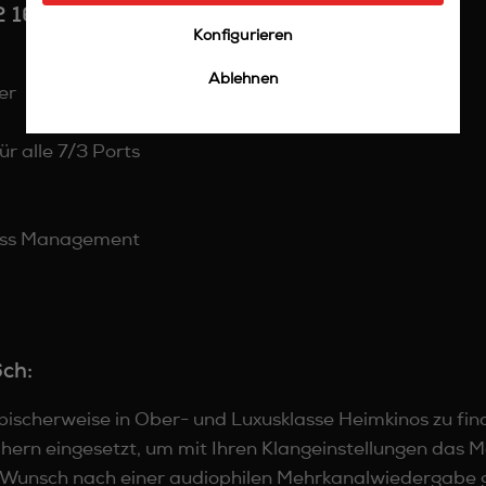
 16ch:
Konfigurieren
Ablehnen
er
r alle 7/3 Ports
 Bass Management
ch:
ypischerweise in Ober- und Luxusklasse Heimkinos zu find
ern eingesetzt, um mit Ihren Klangeinstellungen das M
 Wunsch nach einer audiophilen Mehrkanalwiedergabe 