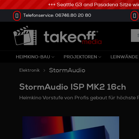
+++ Seattle G3 and Pasadena Sitze wiede
Telefonservice: 06746.80 20 80
HEIMKINO-BAU
PROJEKTOREN
LEINWÄNDE
StormAudio
Elektronik
StormAudio ISP MK2 16ch
Heimkino Vorstufe von Profis gebaut für höchste