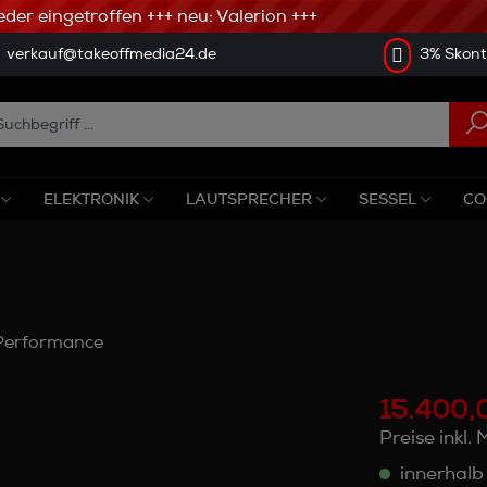
r eingetroffen +++ neu: Valerion +++
verkauf@takeoffmedia24.de
3% Skonto
ELEKTRONIK
LAUTSPRECHER
SESSEL
CO
 Performance
15.400,
Preise inkl.
innerhalb