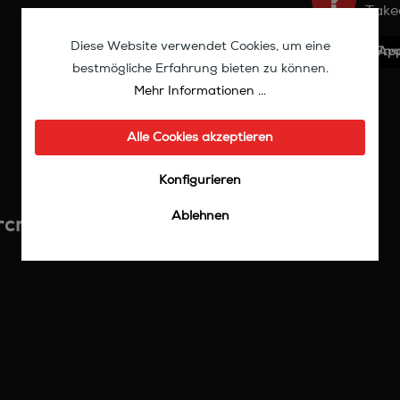
Take
Diese Website verwendet Cookies, um eine
Mit Frе
bestmögliche Erfahrung bieten zu können.
Mehr Informationen ...
Alle Cookies akzeptieren
Konfigurieren
Ablehnen
craft V12 Vital Subwoofer"