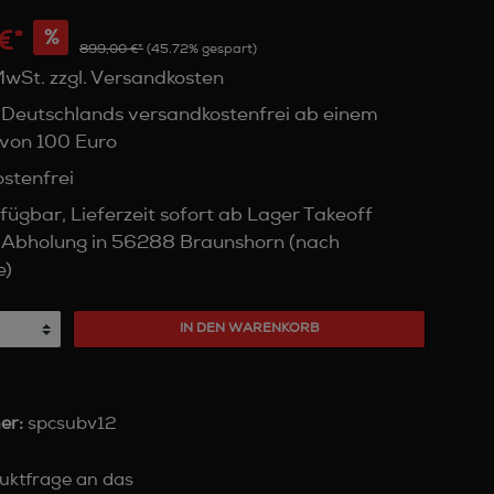
€*
%
899,00 €*
(45.72% gespart)
 MwSt. zzgl. Versandkosten
 Deutschlands versandkostenfrei ab einem
von 100 Euro
stenfrei
fügbar, Lieferzeit sofort ab Lager Takeoff
 Abholung in 56288 Braunshorn (nach
e)
IN DEN WARENKORB
er:
spcsubv12
uktfrage an das