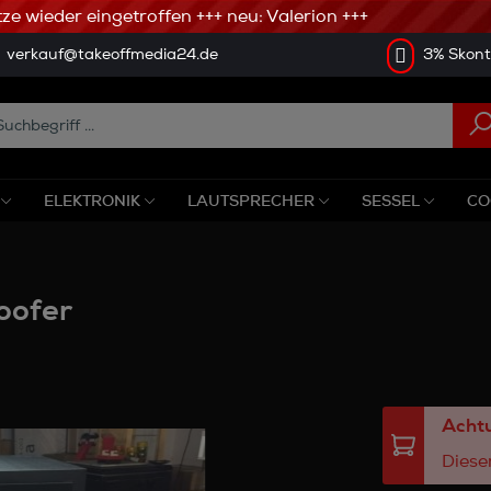
 wieder eingetroffen +++ neu: Valerion +++
verkauf@takeoffmedia24.de
3% Skonto
ELEKTRONIK
LAUTSPRECHER
SESSEL
CO
oofer
Achtu
Dieser