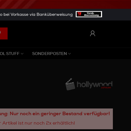
 bei Vorkasse via Banküberweisung
OL STUFF
SONDERPOSTEN
ng: Nur noch ein geringer Bestand verfügbar!
 Artikel ist nur noch 2x erhältlich!