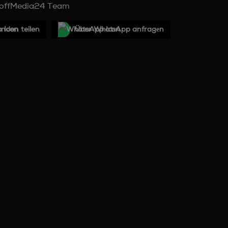
offMedia24 Team
unden teilen
Über WhatѕApp anfragеn