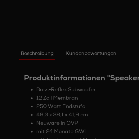
Beschreibung
Kundenbewertungen
Produktinformationen "Speaker
Bass-Reflex Subwoofer
12 Zoll Membran
250 Watt Endstufe
48,3 x 38,1 x 41,9 cm
Neuware in OVP
mit 24 Monate GWL