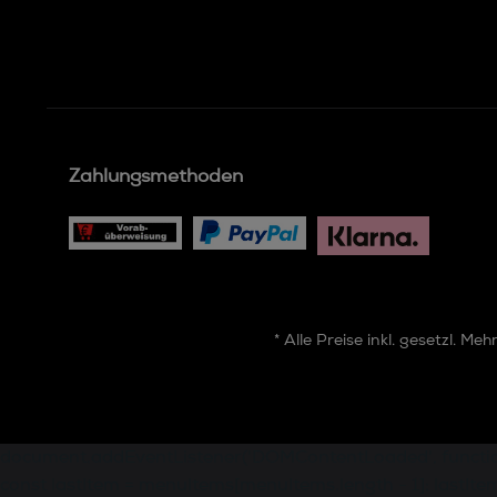
Zahlungsmethoden
* Alle Preise inkl. gesetzl. Me
document.addEventListener('DOMContentLoaded', function ()
const lastItem = menuItems[menuItems.length - 1]; lastItem.