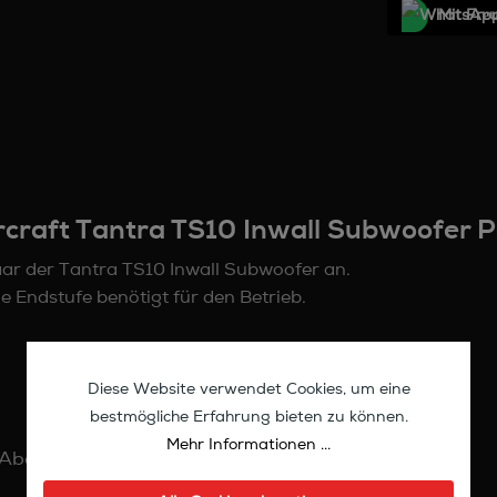
Mit Frе
craft Tantra TS10 Inwall Subwoofer P
aar der Tantra TS10 Inwall Subwoofer an.
e Endstufe benötigt für den Betrieb.
Diese Website verwendet Cookies, um eine
bestmögliche Erfahrung bieten zu können.
Mehr Informationen ...
t Abdeckung