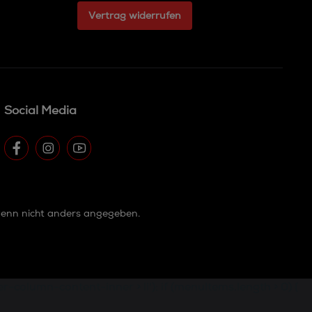
Vertrag widerrufen
Social Media
enn nicht anders angegeben.
olumn-content-inner > li'); if (menuItems.length > 0) {