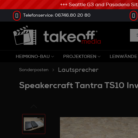
+++ Seattle G3 and Pasadena Sitze 
Telefonservice: 06746.80 20 80
HEIMKINO-BAU
PROJEKTOREN
LEINWÄNDE
Lautsprecher
Sonderposten
Speakercraft Tantra TS10 In