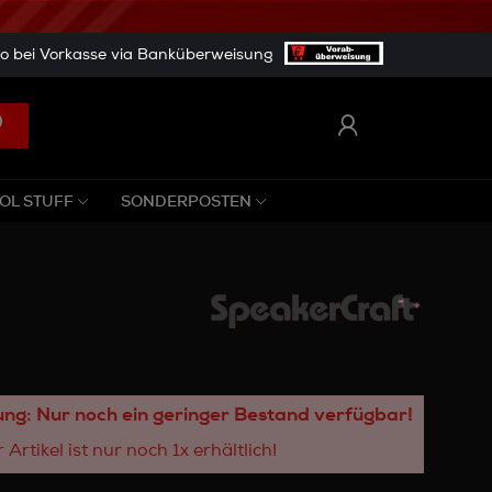
 bei Vorkasse via Banküberweisung
OL STUFF
SONDERPOSTEN
ng: Nur noch ein geringer Bestand verfügbar!
 Artikel ist nur noch 1x erhältlich!