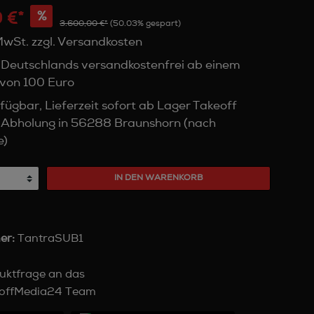
 €*
%
3.600,00 €*
(50.03% gespart)
 MwSt. zzgl. Versandkosten
 Deutschlands versandkostenfrei ab einem
von 100 Euro
fügbar, Lieferzeit sofort ab Lager Takeoff
 Abholung in 56288 Braunshorn (nach
e)
IN DEN WARENKORB
er:
TantraSUB1
uktfrage an das
offMedia24 Team