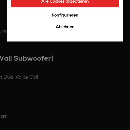
Alle Cookies akzeptieren
Konfigurieren
Ablehnen
tum als Gebrauchtware
Wall Subwoofer)
t Dual Voice Coil
0cm