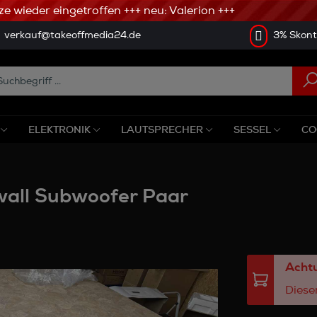
wieder eingetroffen +++ neu: Valerion +++
verkauf@takeoffmedia24.de
3% Skonto
ELEKTRONIK
LAUTSPRECHER
SESSEL
CO
wall Subwoofer Paar
Achtu
Dieser