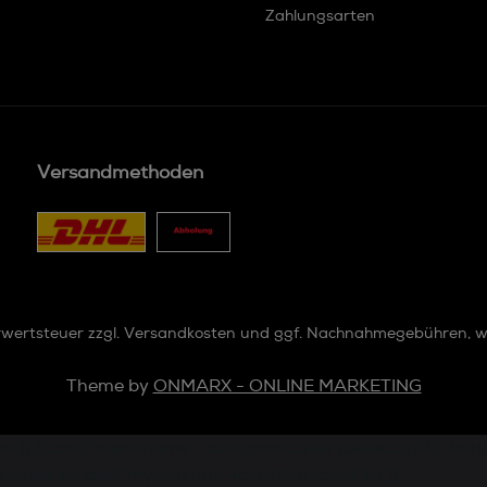
Zahlungsarten
Versandmethoden
hrwertsteuer zzgl.
Versandkosten
und ggf. Nachnahmegebühren, w
Theme by
ONMARX - ONLINE MARKETING
 { const menuItems = document.querySelectorAll('.footer-c
classList.add('my-custom-last-item-class'); } });