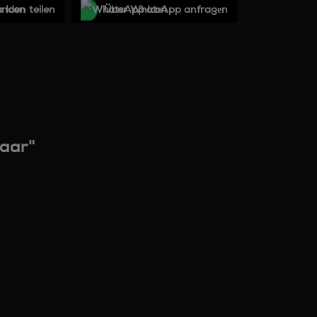
unden teilen
Über WhatѕApp anfragеn
aar"