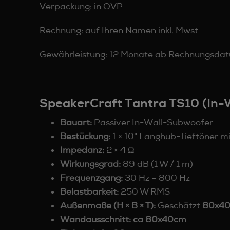
Verpackung: in OVP
Rechnung: auf Ihren Namen inkl. Mwst
Gewährleistung: 12 Monate ab Rechnungsda
SpeakerCraft Tantra TS10 (In-
Bauart:
Passiver In-Wall-Subwoofer
Bestückung:
1 × 10" Langhub-Tieftöner mi
Impedanz:
2 × 4 Ω
Wirkungsgrad:
89 dB (1 W / 1 m)
Frequenzgang:
30 Hz – 800 Hz
Belastbarkeit:
250 W RMS
Außenmaße (H × B × T):
Geschätzt
80x4
Wandausschnitt:
ca 80x40cm