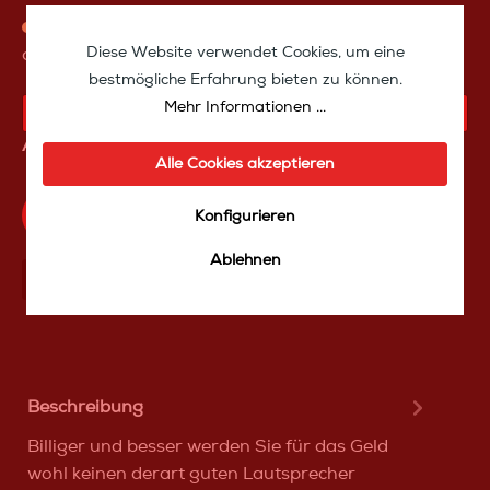
Versandfertig in ca. 999 Tagen, Verfügbarkeit:
Diese Website verwendet Cookies, um eine
abverkauft
bestmögliche Erfahrung bieten zu können.
Mehr Informationen ...
KAUFANFRAGE
Artikelnummer:
spcin6100
Alle Cookies akzeptieren
Produktfrage an das TakeoffMedia24 Team
Konfigurieren
Ablehnen
Mit Frеunden teilen
Über WhatѕApp anfragеn
Beschreibung
Billiger und besser werden Sie für das Geld
wohl keinen derart guten Lautsprecher