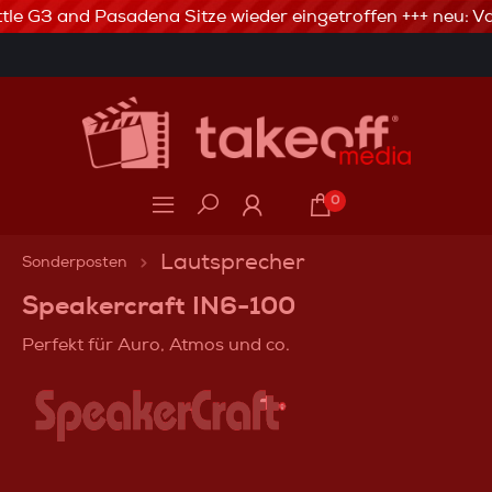
tle G3 and Pasadena Sitze wieder eingetroffen +++ neu: Va
3% Skonto bei Vorkasse via Banküberweisung
0
Lautsprecher
Sonderposten
Speakercraft IN6-100
Perfekt für Auro, Atmos und co.