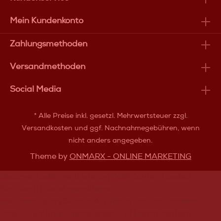
Mein Kundenkonto
Zahlungsmethoden
Versandmethoden
Social Media
* Alle Preise inkl. gesetzl. Mehrwertsteuer zzgl.
Versandkosten
und ggf. Nachnahmegebühren, wenn
nicht anders angegeben.
Theme by
ONMARX - ONLINE MARKETING
document.addEventListener('DOMContentLoaded',
function () { const menuItems =
document.querySelectorAll('.footer-column-content-
inner > li'); if (menuItems.length > 0) { const lastItem =