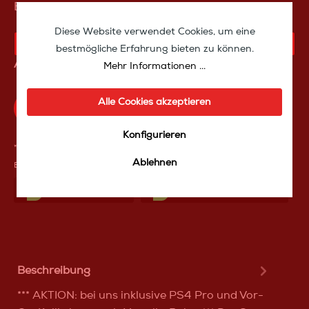
Bezug auf einen Restposten an.
Diese Website verwendet Cookies, um eine
KAUFANFRAGE
bestmögliche Erfahrung bieten zu können.
Artikelnummer:
30005s
Mehr Informationen ...
Alle Cookies akzeptieren
Produktfrage an das TakeoffMedia24 Team
Konfigurieren
**Aufgrund von Neuberechnungen im Warenkorb sind abweichende
Ablehnen
Endpreise möglich.
Mit Frеunden teilen
Über WhatѕApp anfragеn
Beschreibung
*** AKTION: bei uns inklusive PS4 Pro und Vor-