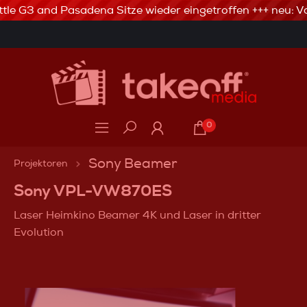
tle G3 and Pasadena Sitze wieder eingetroffen +++ neu: Va
3% Skonto bei Vorkasse via Banküberweisung
0
Sony Beamer
Projektoren
Sony VPL-VW870ES
Laser Heimkino Beamer 4K und Laser in dritter
Evolution