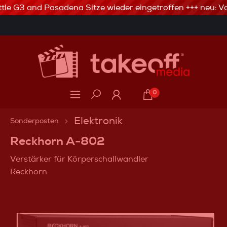
tle G3 and Pasadena Sitze wieder eingetroffen +++ neu: Va
3% Skonto bei Vorkasse via Banküberweisung
0
Elektronik
Sonderposten
Reckhorn A-802
Verstärker für Körperschallwandler
Reckhorn