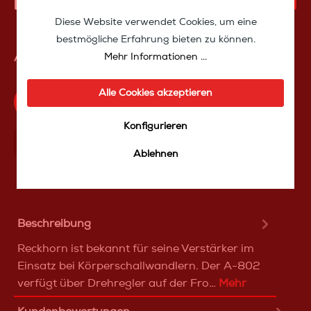
Diese Website verwendet Cookies, um eine
bestmögliche Erfahrung bieten zu können.
Mehr Informationen ...
Artikelnummer:
40029
Alle Cookies akzeptieren
Produktfrage an das TakeoffMedia24 Team
Konfigurieren
Mit Frеunden teilen
Über WhatѕApp anfragеn
Ablehnen
Beschreibung
Reckhorn ist bekannt für seine Verstärker im
Einsatz bei Körperschallwandlern. Der A-802
verfügt über Drehregler auf der Fro…
Mehr