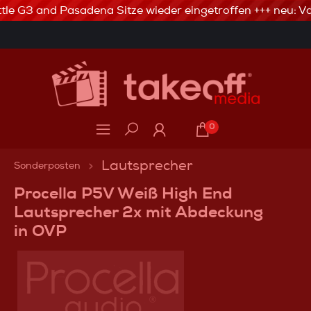
tle G3 and Pasadena Sitze wieder eingetroffen +++ neu: Va
3% Skonto bei Vorkasse via Banküberweisung
0
Lautsprecher
Sonderposten
Procella P5V Weiß High End
Lautsprecher 2x mit Abdeckung
in OVP