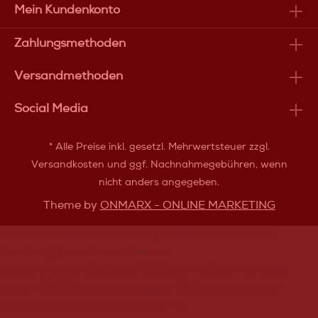
Mein Kundenkonto
Zahlungsmethoden
Versandmethoden
Social Media
* Alle Preise inkl. gesetzl. Mehrwertsteuer zzgl.
Versandkosten
und ggf. Nachnahmegebühren, wenn
nicht anders angegeben.
Theme by
ONMARX - ONLINE MARKETING
document.addEventListener('DOMContentLoaded',
function () { const menuItems =
document.querySelectorAll('.footer-column-content-
inner > li'); if (menuItems.length > 0) { const lastItem =
menuItems[menuItems.length - 1];