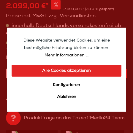
2.099,00 €*
%
2.999,00 €*
(30.01% gespart)
Preise inkl. MwSt. zzgl. Versandkosten
innerhalb Deutschlands versandkostenfrei ab
einem Warenwert von 100 Euro
Diese Website verwendet Cookies, um eine
sofort verfügbar, Lieferzeit sofort ab Lager
bestmögliche Erfahrung bieten zu können.
Takeoff Media, oder Abholung in 56288
Mehr Informationen ...
Braunshorn (nach Rücksprache)
Alle Cookies akzeptieren
IN DEN WARENKORB
Konfigurieren
Ablehnen
Artikelnummer:
IZP5Vweiß
Produktfrage an das TakeoffMedia24 Team