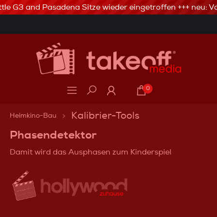
tle G3 and Pasadena Sitze wieder eingetroffen +++ neu: Va
3% Skonto bei Vorkasse via Banküberweisung
0
Kalibrier-Tools
Heimkino-Bau
Phasendetektor
Damit wird das Ausphasen zum Kinderspiel