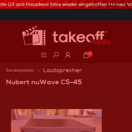
tle G3 and Pasadena Sitze wieder eingetroffen +++ neu: Va
3% Skonto bei Vorkasse via Banküberweisung
0
Lautsprecher
Sonderposten
Nubert nuWave CS-45