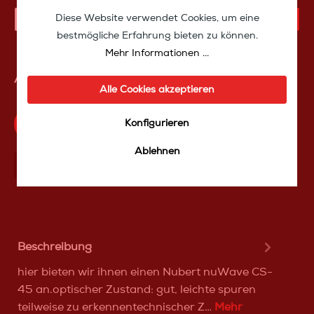
Diese Website verwendet Cookies, um eine
IN DEN WARENKORB
bestmögliche Erfahrung bieten zu können.
Mehr Informationen ...
Artikelnummer:
IZnubertcs45
Alle Cookies akzeptieren
Konfigurieren
Produktfrage an das TakeoffMedia24 Team
Ablehnen
Mit Frеunden teilen
Über WhatѕApp anfragеn
Beschreibung
hier bieten wir ihnen einen Nubert nuWave CS-
45 an.optischer Zustand: gut, leichte spuren
teilweise zu erkennentechnischer Z…
Mehr