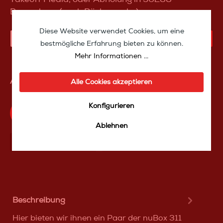
Braunshorn (nach Rücksprache)
Diese Website verwendet Cookies, um eine
IN DEN WARENKORB
bestmögliche Erfahrung bieten zu können.
Mehr Informationen ...
Artikelnummer:
IZnubertnubox311
Alle Cookies akzeptieren
Konfigurieren
Produktfrage an das TakeoffMedia24 Team
Ablehnen
Mit Frеunden teilen
Über WhatѕApp anfragеn
Beschreibung
Hier bieten wir ihnen ein Paar der nuBox 311