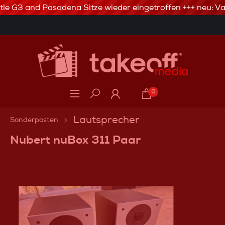
tle G3 and Pasadena Sitze wieder eingetroffen +++ neu: Val
3% Skonto bei Vorkasse via Banküberweisung
0
Lautsprecher
Sonderposten
Nubert nuBox 311 Paar