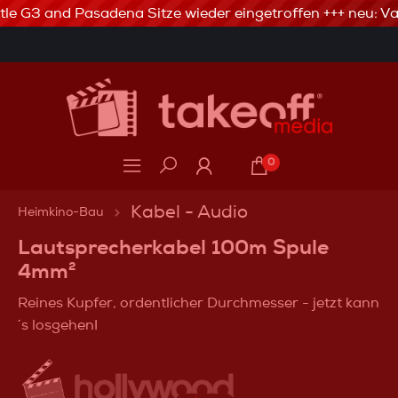
tle G3 and Pasadena Sitze wieder eingetroffen +++ neu: Val
3% Skonto bei Vorkasse via Banküberweisung
0
Kabel - Audio
Heimkino-Bau
Lautsprecherkabel 100m Spule
4mm²
Reines Kupfer, ordentlicher Durchmesser - jetzt kann
´s losgehen!