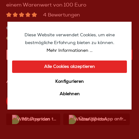
einem Warenwert von 100 Euro
4 Bewertungen
versandkostenfrei
Diese Website verwendet Cookies, um eine
sofort verfügbar, Lieferzeit 1-3 Tage (DHL)
bestmögliche Erfahrung bieten zu können.
Mehr Informationen ...
IN DEN WARENKORB
Alle Cookies akzeptieren
Artikelnummer:
lskabel100m
Konfigurieren
Ablehnen
Produktfrage an das TakeoffMedia24 Team
Mit Frеunden teilen
Über WhatѕApp anfragеn