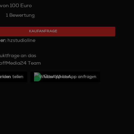
von 100 Euro
1 Bewertung
KAUFANFRAGE
er:
hzstudioline
uktfrage an das
offMedia24 Team
unden teilen
Über WhatѕApp anfragеn