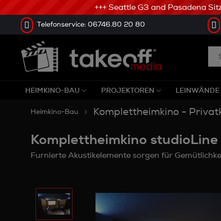
+++ Seattle G3 and Pasadena Sitze w
Telefonservice: 06746.80 20 80
HEIMKINO-BAU
PROJEKTOREN
LEINWÄNDE
Komplettheimkino - Privat
Heimkino-Bau
Komplettheimkino studioLine
Furnierte Akustikelemente sorgen für Gemütlichke