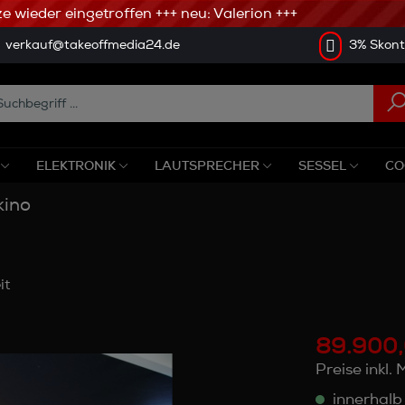
ieder eingetroffen +++ neu: Valerion +++
verkauf@takeoffmedia24.de
3% Skonto
ELEKTRONIK
LAUTSPRECHER
SESSEL
CO
kino
it
89.900,
Preise inkl.
innerhalb