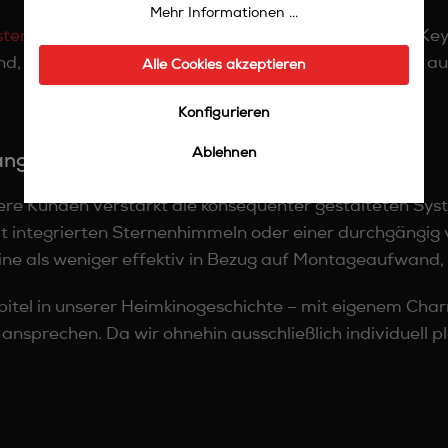
Mehr Informationen ...
stemen
wurde auch studioLine als vollwertiges Turn-Ke
d, Projektor, Steuerung und Bestuhlung – individuell 
Alle Cookies akzeptieren
Konfigurieren
Ablehnen
 angeboten wird
sere Kunden verstärkt die konsequenter gestalteten Sy
t integrierten Sternenhimmeln oder einer durchgängig 
Line als weniger effektiv in Bezug auf Montageaufwand
pitel in unserer Heimkinogeschichte – mit eigenem Char
 ansprechen. Da wir ohnehin ausschließlich individuell 