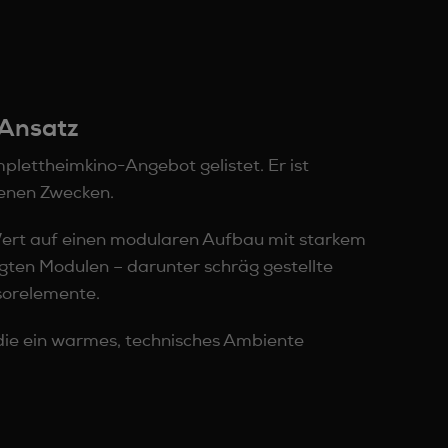
 Ansatz
mplettheimkino-Angebot gelistet. Er ist
genen Zwecken.
 Wert auf einen modularen Aufbau mit starkem
igten Modulen – darunter schräg gestellte
sorelemente.
die ein warmes, technisches Ambiente