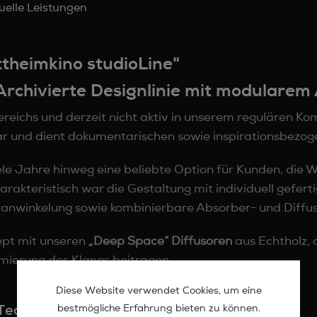
duelle Leistungen
theimkino studioLine"
Archivierte Designlinie mit modularem
bereichs und derzeit nicht aktiv in unserem regulären Ko
bar und dient dokumentarischen sowie inspirationsbezo
le Jahre hinweg eine beliebte Option für Kunden, die
rakteristisch war die Gestaltung mit individuell gefert
anwinkelung sowie kombinierbare Absorber- und Diffu
ept mit unseren
„Deep Space“ Diffusoren
aus Echtholz, 
imierung des Klangs beitragen.
Diese Website verwendet Cookies, um eine
Technik
bestmögliche Erfahrung bieten zu können.