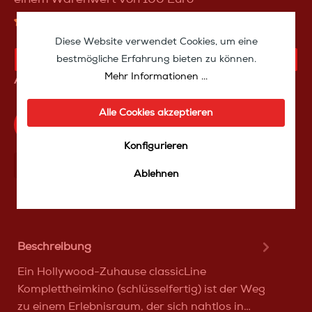
13 Bewertungen
Diese Website verwendet Cookies, um eine
bestmögliche Erfahrung bieten zu können.
KAUFANFRAGE
Mehr Informationen ...
Artikelnummer:
hzclassiclin
Alle Cookies akzeptieren
Produktfrage an das TakeoffMedia24 Team
Konfigurieren
Mit Frеunden teilen
Über WhatѕApp anfragеn
Ablehnen
Beschreibung
Ein Hollywood-Zuhause classicLine
Komplettheimkino (schlüsselfertig) ist der Weg
zu einem Erlebnisraum, der sich nahtlos in…