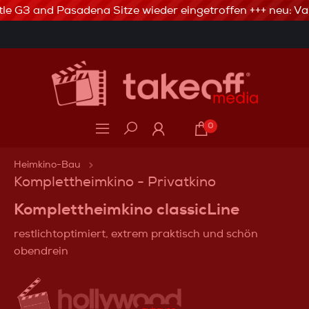
tle G3 and Pasadena Sitze wieder eingetroffen +++ neu: Val
3% Skonto bei Vorkasse via Banküberweisung
0
Heimkino-Bau
Komplettheimkino - Privatkino
Komplettheimkino classicLine
restlichtoptimiert, extrem praktisch und schön
obendrein