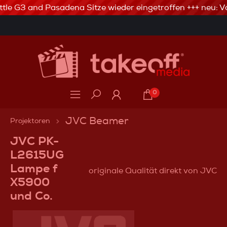
ttle G3 and Pasadena Sitze wieder eingetroffen +++ neu: Va
3% Skonto bei Vorkasse via Banküberweisung
0
JVC Beamer
Projektoren
JVC PK-
L2615UG
Lampe f
originale Qualität direkt von JVC
X5900
und Co.