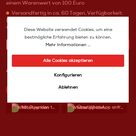
einem Warenwert von 100 Euro
Versandfertig in ca. 60 Tagen, Verfügbarkeit:
Dieser Artikel ist nicht auf Lager. Bitte
Verfügbarkeit erfragen :-)
Diese Website verwendet Cookies, um eine
bestmögliche Erfahrung bieten zu können.
Mehr Informationen ...
IN DEN WARENKORB
Alle Cookies akzeptieren
Artikelnummer:
SW10134
Konfigurieren
Ablehnen
Produktfrage an das TakeoffMedia24 Team
Mit Frеunden teilen
Über WhatѕApp anfragеn