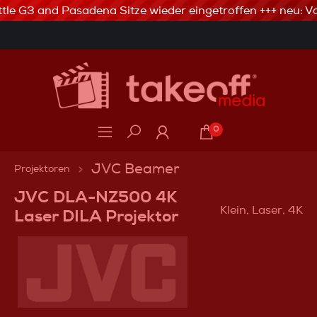
tle G3 and Pasadena Sitze wieder eingetroffen +++ neu: Va
3% Skonto bei Vorkasse via Banküberweisung
0
JVC Beamer
Projektoren
JVC DLA-NZ500 4K
Klein, Laser, 4K
Laser DILA Projektor