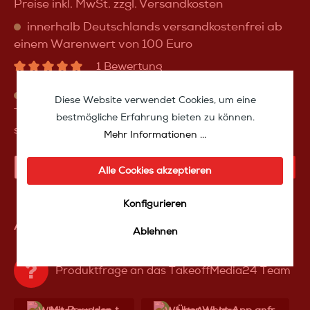
Preise inkl. MwSt. zzgl. Versandkosten
innerhalb Deutschlands versandkostenfrei ab
einem Warenwert von 100 Euro
1 Bewertung
sofort verfügbar, Lieferzeit sofort ab Lager
Diese Website verwendet Cookies, um eine
Takeoff Media (+ 3-7 Tage für Live-Calibration,
bestmögliche Erfahrung bieten zu können.
sofern ausgewählt)
Mehr Informationen ...
IN DEN WARENKORB
Alle Cookies akzeptieren
Konfigurieren
Artikelnummer:
JVCDLANZ500
Ablehnen
Produktfrage an das TakeoffMedia24 Team