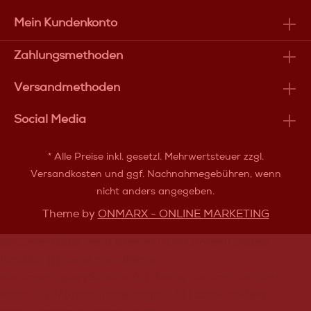
Mein Kundenkonto
Zahlungsmethoden
Versandmethoden
Social Media
* Alle Preise inkl. gesetzl. Mehrwertsteuer zzgl.
Versandkosten
und ggf. Nachnahmegebühren, wenn
nicht anders angegeben.
Theme by
ONMARX - ONLINE MARKETING
document.addEventListener('DOMContentLoaded',
function () { const menuItems =
document.querySelectorAll('.footer-column-content-
inner > li'); if (menuItems.length > 0) { const lastItem =