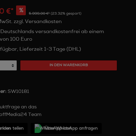
0 €*
%
5.999,00 €*
(23.32% gespart)
 MwSt. zzgl. Versandkosten
 Deutschlands versandkostenfrei ab einem
von 100 Euro
fügbar, Lieferzeit 1-3 Tage (DHL)
IN DEN WARENKORB
er:
SW10181
uktfrage an das
offMedia24 Team
unden teilen
Über WhatѕApp anfragеn