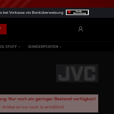
 bei Vorkasse via Banküberweisung
OL STUFF
SONDERPOSTEN
ng: Nur noch ein geringer Bestand verfügbar!
 Artikel ist nur noch 1x erhältlich!