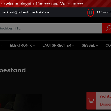
 wieder eingetroffen +++ neu: Valerion +++
verkauf@takeoffmedia24.de
3% Skonto
ELEKTRONIK
LAUTSPRECHER
SESSEL
CO
bestand
Achtu
Dieser