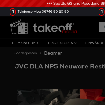
+++ Seattle G3 and Pasadena Sitze
Telefonservice: 06746.80 20 80
HEIMKINO-BAU
PROJEKTOREN
LEINWÄNDE
Beamer
Sonderposten
JVC DLA NP5 Neuware Rest