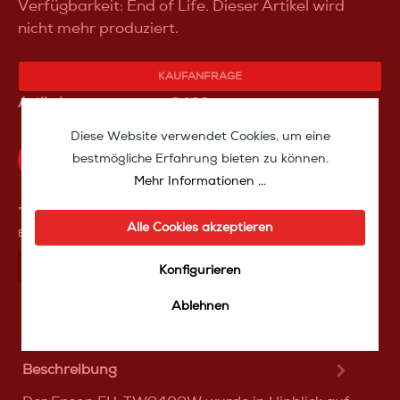
Verfügbarkeit: End of Life. Dieser Artikel wird
nicht mehr produziert.
KAUFANFRAGE
Artikelnummer:
epson9400w
Diese Website verwendet Cookies, um eine
Produktfrage an das TakeoffMedia24 Team
bestmögliche Erfahrung bieten zu können.
Mehr Informationen ...
**Aufgrund von Neuberechnungen im Warenkorb sind abweichende
Alle Cookies akzeptieren
Endpreise möglich.
Mit Frеunden teilen
Über WhatѕApp anfragеn
Konfigurieren
Ablehnen
Beschreibung