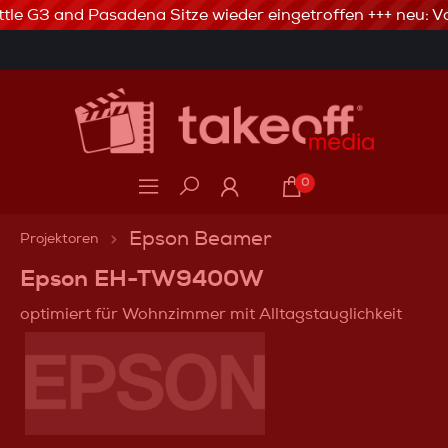
tle G3 and Pasadena Sitze wieder eingetroffen +++ neu: Va
3% Skonto bei Vorkasse via Banküberweisung
0
Epson Beamer
Projektoren
Epson EH-TW9400W
optimiert für Wohnzimmer mit Alltagstauglichkeit