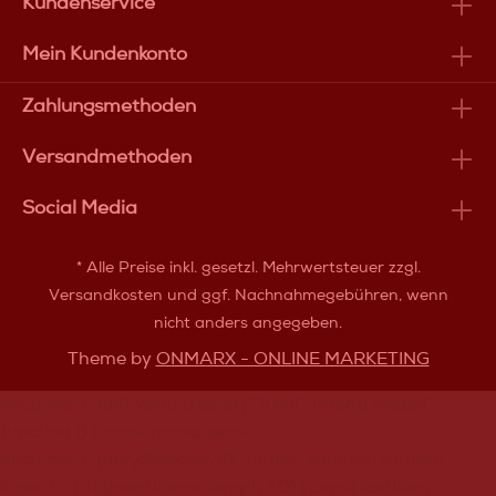
Kundenservice
Mein Kundenkonto
Zahlungsmethoden
Versandmethoden
Social Media
* Alle Preise inkl. gesetzl. Mehrwertsteuer zzgl.
Versandkosten
und ggf. Nachnahmegebühren, wenn
nicht anders angegeben.
Theme by
ONMARX - ONLINE MARKETING
document.addEventListener('DOMContentLoaded',
function () { const menuItems =
document.querySelectorAll('.footer-column-content-
inner > li'); if (menuItems.length > 0) { const lastItem =