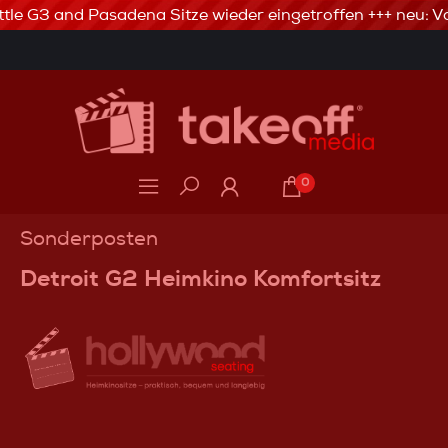
tle G3 and Pasadena Sitze wieder eingetroffen +++ neu: Va
3% Skonto bei Vorkasse via Banküberweisung
0
Sonderposten
Detroit G2 Heimkino Komfortsitz