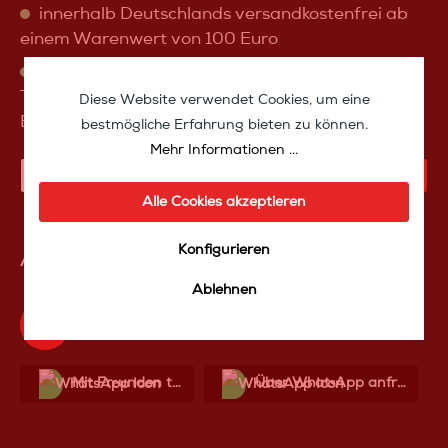
innerhalb Deutschlands versandkostenfrei ab
einem Warenwert von 100 Euro
sofort verfügbar, Lieferzeit sofort ab Lager
Takeoff Media, oder Abholung in 56288
Diese Website verwendet Cookies, um eine
Braunshorn (nach Rücksprache)
bestmögliche Erfahrung bieten zu können.
Mehr Informationen ...
IN DEN WARENKORB
Alle Cookies akzeptieren
Konfigurieren
Artikelnummer:
IZdemodetroitg2
Ablehnen
Produktfrage an das TakeoffMedia24 Team
Mit Frеunden teilen
Über WhatѕApp anfragеn