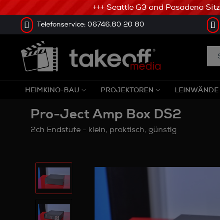
+++ Seattle G3 and Pasadena Sitze w
Telefonservice: 06746.80 20 80
HEIMKINO-BAU
PROJEKTOREN
LEINWÄNDE
Pro-Ject Amp Box DS2
2ch Endstufe - klein, praktisch, günstig