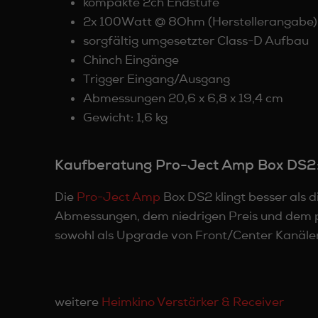
kompakte 2ch Endstufe
2x 100Watt @ 8Ohm (Herstellerangabe)
sorgfältig umgesetzter Class-D Aufbau
Chinch Eingänge
Trigger Eingang/Ausgang
Abmessungen 20,6 x 6,8 x 19,4 cm
Gewicht: 1,6 kg
Kaufberatung Pro-Ject Amp Box DS2
Die
Pro-Ject Amp
Box DS2 klingt besser als 
Abmessungen, dem niedrigen Preis und dem p
sowohl als Upgrade von Front/Center Kanälen
weitere
Heimkino Verstärker & Receiver