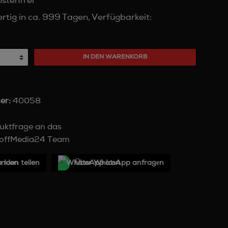
stenfrei
tig in ca. 999 Tagen, Verfügbarkeit:
IN DEN WARENKORB
er:
40058
uktfrage an das
offMedia24 Team
unden teilen
Über WhatѕApp anfragеn