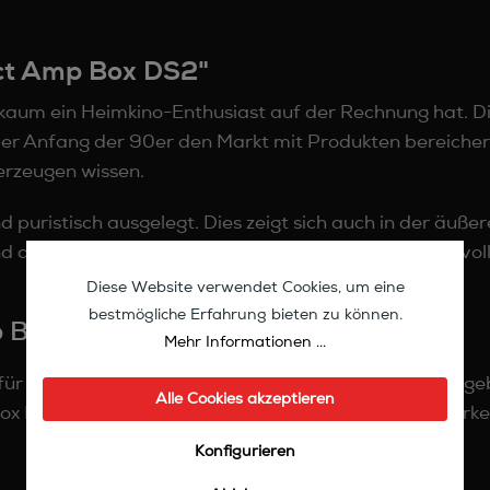
ct Amp Box DS2"
 kaum ein Heimkino-Enthusiast auf der Rechnung hat. Die
kler Anfang der 90er den Markt mit Produkten bereiche
erzeugen wissen.
d puristisch ausgelegt. Dies zeigt sich auch in der äuße
 der technische Aufbau mit durchdachten und sinnvol
Diese Website verwendet Cookies, um eine
bestmögliche Erfahrung bieten zu können.
 Box DS2:
Mehr Informationen ...
ür Heimkinos komplett ungeeignet - doch die hier ang
Alle Cookies akzeptieren
 DS2 ist primär als audiophiler Class-D 2ch Verstärker 
Konfigurieren