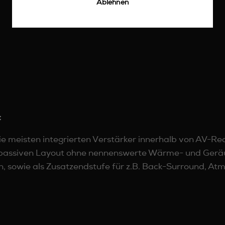
Ablehnen
:
die meisten integrierten Verstärker innerhalb von AV-R
assiven Layout ohne nennenswerte Wärme- und Geräus
, sowie als Zusatzendstufe für z.B. Back-Surround, At