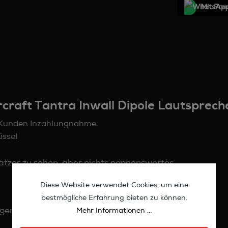
Mit Frе
raft Tantra Inwall Dipole Lautsprech
r Kunden Inzahlungnahme.
üsse!
Kratzer zu sehen, aber nichts nennenswertes
Diese Website verwendet Cookies, um eine
bestmögliche Erfahrung bieten zu können.
ngen
Mehr Informationen ...