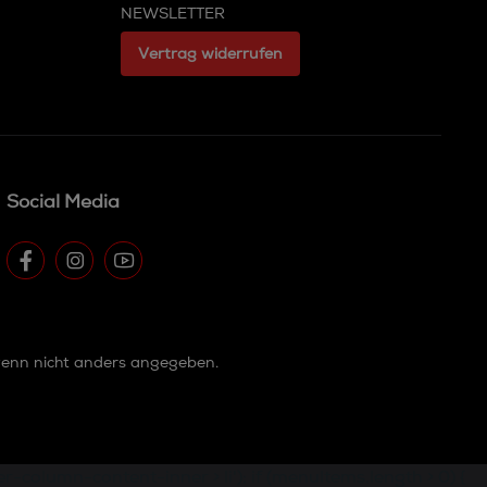
NEWSLETTER
Vertrag widerrufen
Social Media
enn nicht anders angegeben.
olumn-content-inner > li'); if (menuItems.length > 0) {