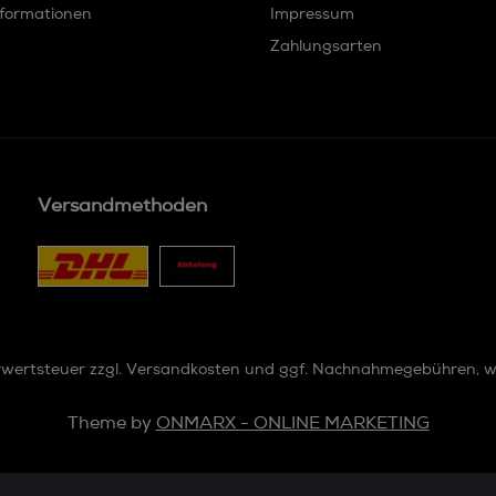
formationen
Impressum
Zahlungsarten
Versandmethoden
hrwertsteuer zzgl.
Versandkosten
und ggf. Nachnahmegebühren, w
Theme by
ONMARX - ONLINE MARKETING
 { const menuItems = document.querySelectorAll('.footer-c