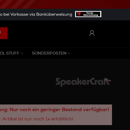
 bei Vorkasse via Banküberweisung
OL STUFF
SONDERPOSTEN
ng: Nur noch ein geringer Bestand verfügbar!
 Artikel ist nur noch 1x erhältlich!