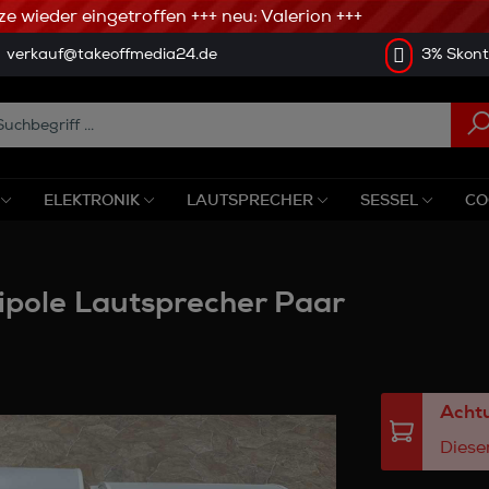
wieder eingetroffen +++ neu: Valerion +++
verkauf@takeoffmedia24.de
3% Skonto
ELEKTRONIK
LAUTSPRECHER
SESSEL
CO
ipole Lautsprecher Paar
Achtu
Dieser