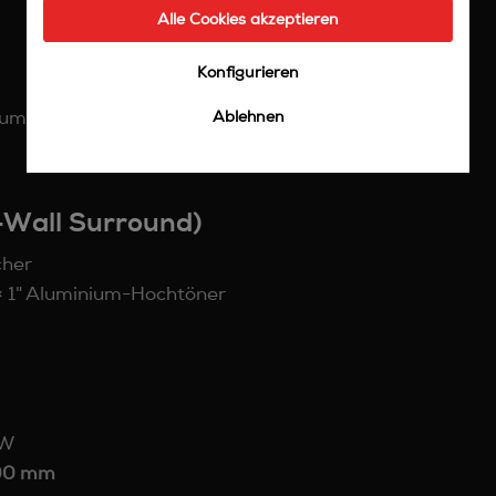
Alle Cookies akzeptieren
Konfigurieren
tum als Gebrauchtware
Ablehnen
-Wall Surround)
cher
 × 1" Aluminium-Hochtöner
 W
100 mm