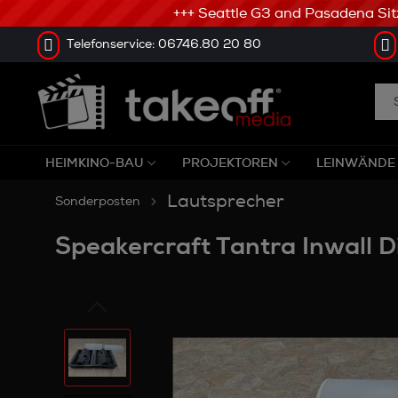
+++ Seattle G3 and Pasadena Sitze 
Telefonservice: 06746.80 20 80
HEIMKINO-BAU
PROJEKTOREN
LEINWÄNDE
Lautsprecher
Sonderposten
Speakercraft Tantra Inwall D