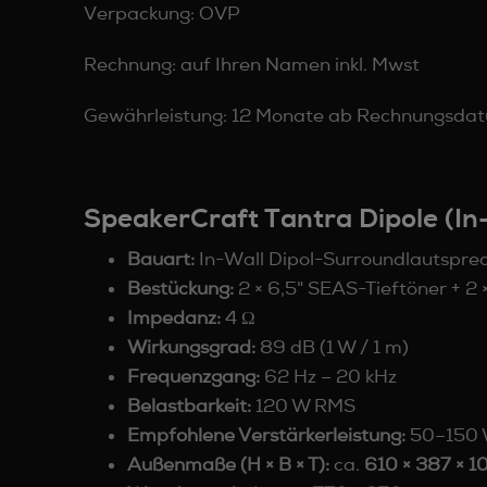
Verpackung: OVP
Rechnung: auf Ihren Namen inkl. Mwst
Gewährleistung: 12 Monate ab Rechnungsda
SpeakerCraft Tantra Dipole (In
Bauart:
In-Wall Dipol-Surroundlautspre
Bestückung:
2 × 6,5" SEAS-Tieftöner + 2
Impedanz:
4 Ω
Wirkungsgrad:
89 dB (1 W / 1 m)
Frequenzgang:
62 Hz – 20 kHz
Belastbarkeit:
120 W RMS
Empfohlene Verstärkerleistung:
50–150
Außenmaße (H × B × T):
ca.
610 × 387 × 