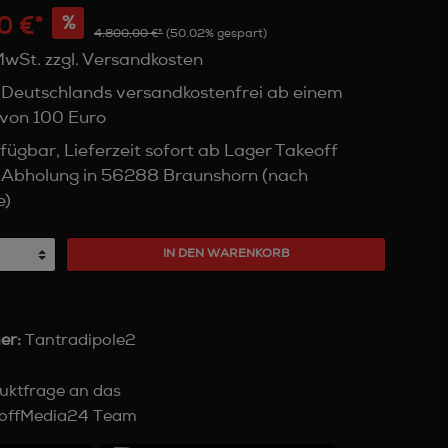
0 €*
%
4.800,00 €*
(50.02% gespart)
 MwSt. zzgl. Versandkosten
 Deutschlands versandkostenfrei ab einem
von 100 Euro
fügbar, Lieferzeit sofort ab Lager Takeoff
 Abholung in 56288 Braunshorn (nach
e)
IN DEN WARENKORB
er:
Tantradipole2
uktfrage an das
offMedia24 Team