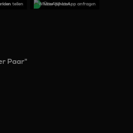
unden teilen
Über WhatѕApp anfragеn
er Paar"