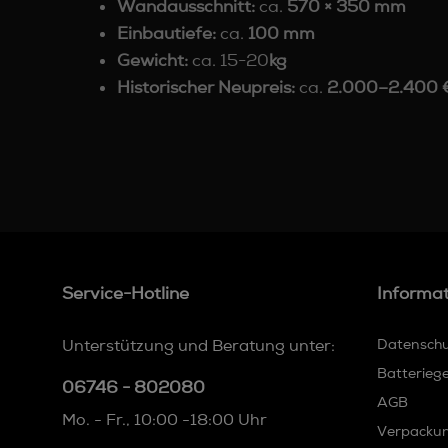
Wandausschnitt:
ca.
570 × 350 mm
Einbautiefe:
ca.
100 mm
Gewicht:
ca. 15-20
kg
Historischer Neupreis:
ca.
2.000–2.400 €
Service-Hotline
Informa
Unterstützung und Beratung unter:
Datensch
Batterieg
06746 - 802080
AGB
Mo. - Fr., 10:00 -18:00 Uhr
Verpacku