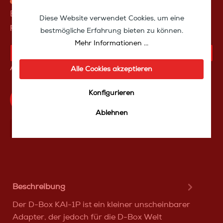
Versandfertig in ca. 999 Tagen, Verfügbarkeit:
End of Life. Dieser Artikel wird nicht mehr
Diese Website verwendet Cookies, um eine
produziert.
bestmögliche Erfahrung bieten zu können.
Mehr Informationen ...
KAUFANFRAGE
Artikelnummer:
32010
Alle Cookies akzeptieren
Konfigurieren
Produktfrage an das TakeoffMedia24 Team
Ablehnen
Mit Frеunden teilen
Über WhatѕApp anfragеn
Beschreibung
Der D-Box KAI-1P ist ein kleiner unscheinbarer
Adapter, der jedoch für die D-Box Welt