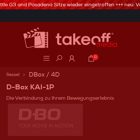
ttle G3 and Pasadena Sitze wieder eingetroffen +++ neu: Va
3% Skonto bei Vorkasse via Banküberweisung
0
DBox / 4D
Sessel
D-Box KAI-1P
Die Verbindung zu Ihrem Bewegungserlebnis