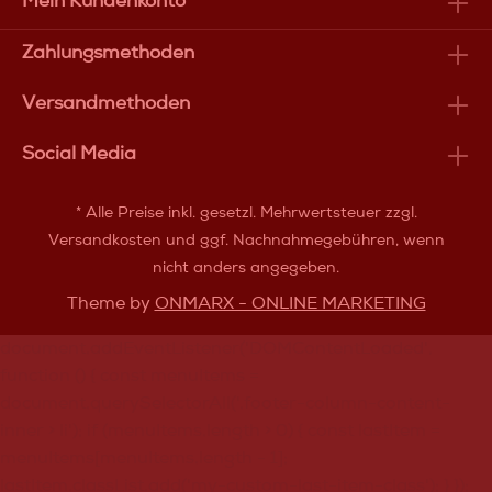
Mein Kundenkonto
Zahlungsmethoden
Versandmethoden
Social Media
* Alle Preise inkl. gesetzl. Mehrwertsteuer zzgl.
Versandkosten
und ggf. Nachnahmegebühren, wenn
nicht anders angegeben.
Theme by
ONMARX - ONLINE MARKETING
document.addEventListener('DOMContentLoaded',
function () { const menuItems =
document.querySelectorAll('.footer-column-content-
inner > li'); if (menuItems.length > 0) { const lastItem =
menuItems[menuItems.length - 1];
lastItem.classList.add('my-custom-last-item-class'); } });