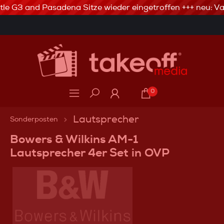
tle G3 and Pasadena Sitze wieder eingetroffen +++ neu: Val
3% Skonto bei Vorkasse via Banküberweisung
0
Lautsprecher
Sonderposten
Bowers & Wilkins AM-1
Lautsprecher 4er Set in OVP