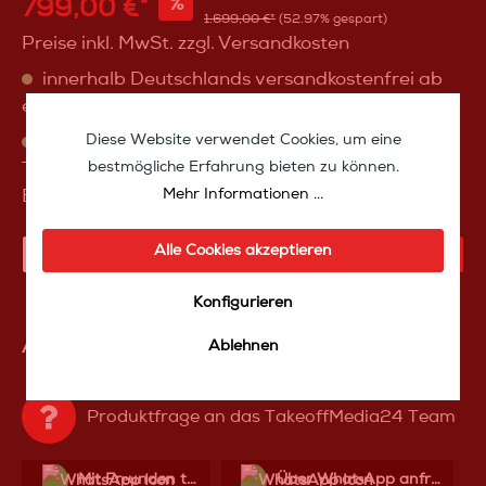
799,00 €*
%
1.699,00 €*
(52.97% gespart)
Preise inkl. MwSt. zzgl. Versandkosten
innerhalb Deutschlands versandkostenfrei ab
einem Warenwert von 100 Euro
Diese Website verwendet Cookies, um eine
sofort verfügbar, Lieferzeit sofort ab Lager
bestmögliche Erfahrung bieten zu können.
Takeoff Media, oder Abholung in 56288
Mehr Informationen ...
Braunshorn (nach Rücksprache)
Alle Cookies akzeptieren
IN DEN WARENKORB
Konfigurieren
Ablehnen
Artikelnummer:
IZB&WAM1
Produktfrage an das TakeoffMedia24 Team
Mit Frеunden teilen
Über WhatѕApp anfragеn