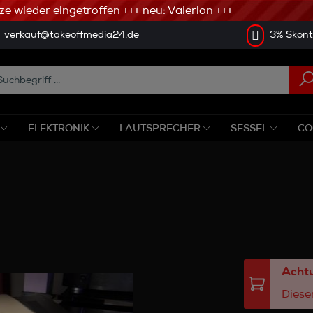
 wieder eingetroffen +++ neu: Valerion +++
verkauf@takeoffmedia24.de
3% Skonto
ELEKTRONIK
LAUTSPRECHER
SESSEL
CO
Achtu
Dieser