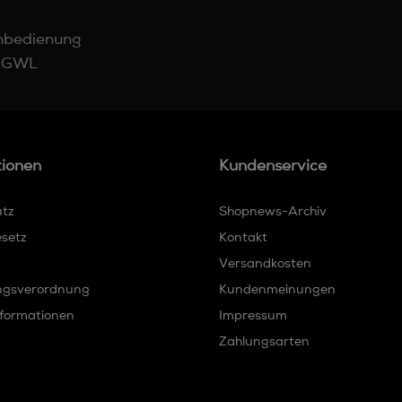
rnbedienung
n GWL
tionen
Kundenservice
utz
Shopnews-Archiv
esetz
Kontakt
Versandkosten
ngsverordnung
Kundenmeinungen
formationen
Impressum
Zahlungsarten