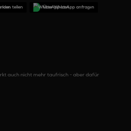
unden teilen
Über WhatѕApp anfragеn
kt auch nicht mehr taufrisch - aber dafür