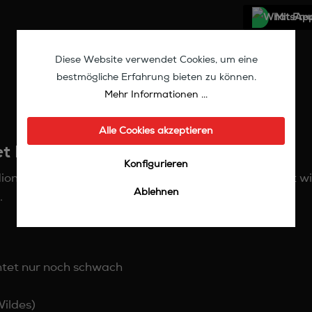
Mit Frе
Diese Website verwendet Cookies, um eine
bestmögliche Erfahrung bieten zu können.
Mehr Informationen ...
Alle Cookies akzeptieren
et MapV2"
Konfigurieren
onet MapV2. Das Alter ist unbekannt und das Gerät wir
Ablehnen
.
chtet nur noch schwach
ildes)