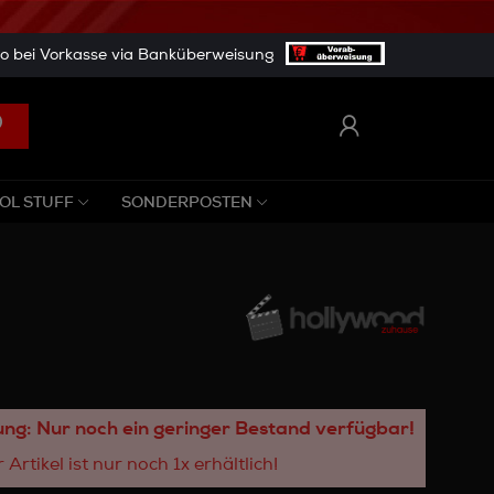
 bei Vorkasse via Banküberweisung
OL STUFF
SONDERPOSTEN
ng: Nur noch ein geringer Bestand verfügbar!
 Artikel ist nur noch 1x erhältlich!