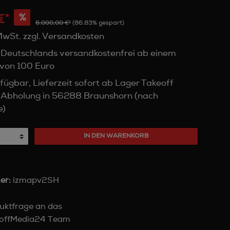
€*
%
6.000,00 €*
(86.83% gespart)
 MwSt. zzgl. Versandkosten
 Deutschlands versandkostenfrei ab einem
von 100 Euro
fügbar, Lieferzeit sofort ab Lager Takeoff
 Abholung in 56288 Braunshorn (nach
e)
IN DEN WARENKORB
er:
izmapv2SH
uktfrage an das
offMedia24 Team