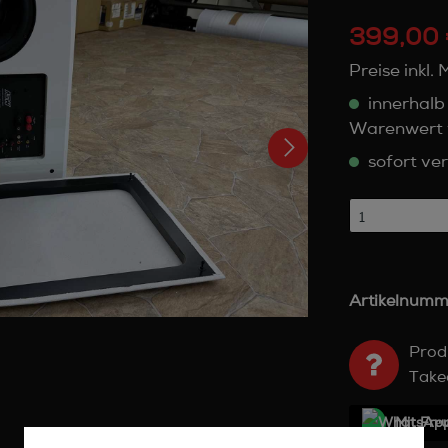
399,00 
Preise inkl.
innerhalb
Warenwert 
sofort ver
Artikelnumm
Prod
Take
Mit Frе