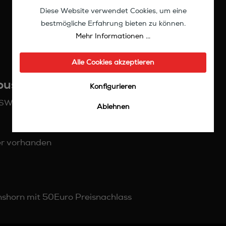
Diese Website verwendet Cookies, um eine
bestmögliche Erfahrung bieten zu können.
Mehr Informationen ...
Alle Cookies akzeptieren
pus SW 200"
Konfigurieren
ASW an.
Ablehnen
er vorhanden
shorn mit 50Euro Preisnachlass