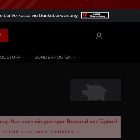
 bei Vorkasse via Banküberweisung
OL STUFF
SONDERPOSTEN
ng: Nur noch ein geringer Bestand verfügbar!
 Artikel ist nur noch 1x erhältlich!