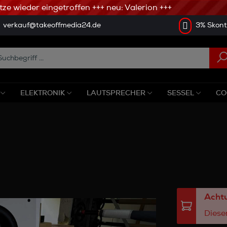
 wieder eingetroffen +++ neu: Valerion +++
verkauf@takeoffmedia24.de
3% Skonto
ELEKTRONIK
LAUTSPRECHER
SESSEL
CO
Achtu
Dieser