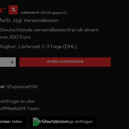
€*
%
1.000,00 €*
(60.1% gespart)
 MwSt. zzgl. Versandkosten
 Deutschlands versandkostenfrei ab einem
von 100 Euro
fügbar, Lieferzeit 1-3 Tage (DHL)
IN DEN WARENKORB
er:
IZopussw200
uktfrage an das
offMedia24 Team
unden teilen
Über WhatѕApp anfragеn