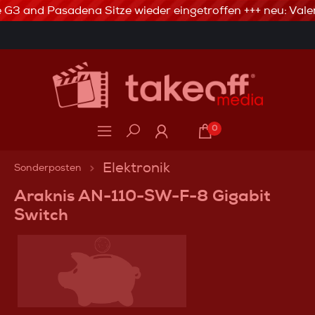
e G3 and Pasadena Sitze wieder eingetroffen +++ neu: Valer
Telefonservice: 06746.80 20 80
3% Skonto bei Vorkasse via Banküberweisung
0
Elektronik
Sonderposten
Araknis AN-110-SW-F-8 Gigabit
Switch