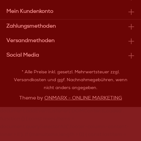
Mein Kundenkonto
Zahlungsmethoden
Versandmethoden
Social Media
* Alle Preise inkl. gesetzl. Mehrwertsteuer zzgl.
Versandkosten
und ggf. Nachnahmegebühren, wenn
nicht anders angegeben.
Theme by
ONMARX - ONLINE MARKETING
document.addEventListener('DOMContentLoaded',
function () { const menuItems =
document.querySelectorAll('.footer-column-content-
inner > li'); if (menuItems.length > 0) { const lastItem =