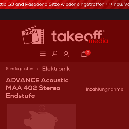
tle G3 and Pasadena Sitze wieder eingetroffen +++ neu: Va
3% Skonto bei Vorkasse via Banküberweisung
0
Elektronik
Sonderposten
ADVANCE Acoustic
MAA 402 Stereo
Inzahlungnahme
Endstufe