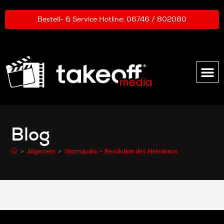
Bestell- & Service Hotline: 06746 / 802080
HEIMKINO BEAMER
HEIMKINO-LEINWÄNDE
HEIMKINO-ELEKTRONIK
HEIMKINO-LAUTSPRECHE
Blog
>
Allgemein
>
Stormaudio – Revolution des Heimkinos