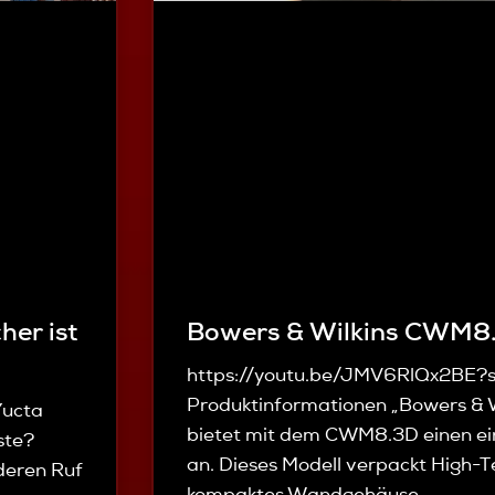
her ist
Bowers & Wilkins CWM8
https://youtu.be/JMV6RlQx2BE?
Produktinformationen „Bowers &
Yucta
bietet mit dem CWM8.3D einen ei
ste?
an. Dieses Modell verpackt High-Te
deren Ruf
kompaktes Wandgehäuse