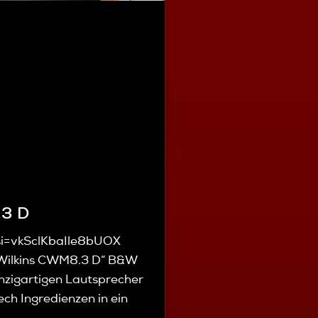
.3 D
si=vkSclKbaIle8bUOX
 Wilkins CWM8.3 D“ B&W
nzigartigen Lautsprecher
ch Ingredienzen in ein