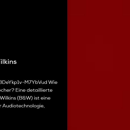
lkins
i=3DeYkp1v-M7YbVud Wie
cher? Eine detaillierte
ilkins (B&W) ist eine
 Audiotechnologie,