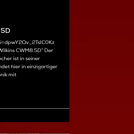
.5D
si=dpwY2Qv_2TsIC0Kz
Wilkins CWM8.5D“ Der
er ist in seiner
det hier in einzigartiger
nik mit